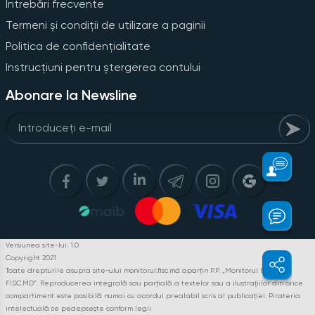
Întrebări frecvente
Termeni și condiții de utilizare a paginii
Politica de confidențialitate
Instrucțiuni pentru ștergerea contului
Abonare la Newsline
Versiunea site-lui: 1.0
Copyright 2021
Toate drepturile asupra site-ului monitorul.fisc.md aparțin P.P. „Monitorul Fiscal
FISC.MD”. Reproducerea integrală sau parțială a textelor sau a ilustrațiilor din orice
compartiment este posibilă numai cu acordul prealabil scris al publicației. Pirateria
intelectuală se pedepsește conform legii.