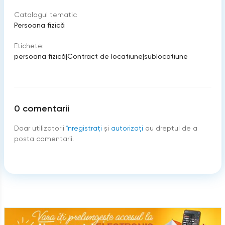
Catalogul tematic
Persoana fizică
Etichete:
persoana fizică
|
Contract de locatiune
|
sublocatiune
0
comentarii
Doar utilizatorii
înregistraţi
şi
autorizați
au dreptul de a
posta comentarii.