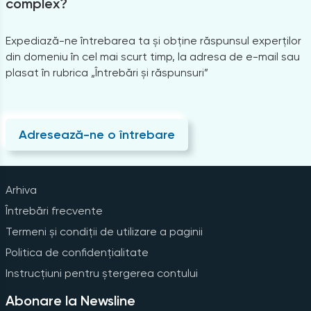
complex?
Expediază-ne întrebarea ta și obține răspunsul experților
din domeniu în cel mai scurt timp, la adresa de e-mail sau
plasat în rubrica „Întrebări și răspunsuri”
Adresează-ne o întrebare
Arhiva
Întrebări frecvente
Termeni și condiții de utilizare a paginii
Politica de confidențialitate
Instrucțiuni pentru ștergerea contului
Abonare la Newsline