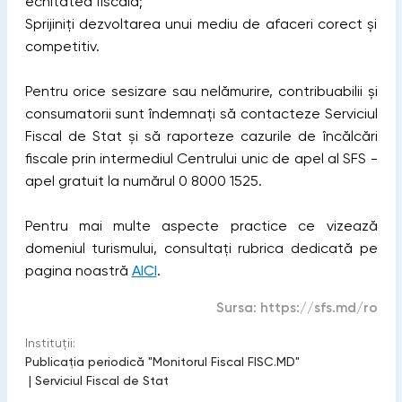
echitatea fiscală;
Sprijiniți dezvoltarea unui mediu de afaceri corect și
competitiv.
Pentru orice sesizare sau nelămurire, contribuabilii și
consumatorii sunt îndemnați să contacteze Serviciul
Fiscal de Stat și să raporteze cazurile de încălcări
fiscale prin intermediul Centrului unic de apel al SFS -
apel gratuit la numărul 0 8000 1525.
Pentru mai multe aspecte practice ce vizează
domeniul turismului, consultați rubrica dedicată pe
pagina noastră
AICI
.
Sursa:
https://sfs.md/ro
Instituții:
Publicaţia periodică "Monitorul Fiscal FISC.MD"
|
Serviciul Fiscal de Stat