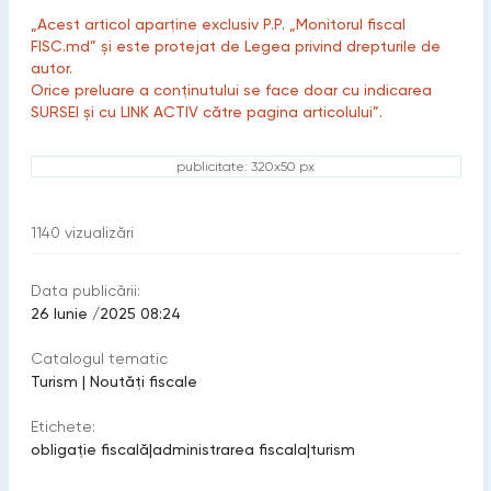
„Acest articol aparține exclusiv P.P. „Monitorul fiscal
FISC.md” și este protejat de Legea privind drepturile de
autor.
Orice preluare a conținutului se face doar cu indicarea
SURSEI și cu LINK ACTIV către pagina articolului”.
publicitate: 320x50 px
1140
vizualizări
Data publicării:
26 Iunie /2025 08:24
Catalogul tematic
Turism
|
Noutăți fiscale
Etichete:
obligaţie fiscală
|
administrarea fiscala
|
turism