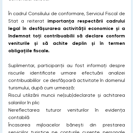
În cadrul Consiliului de conformare, Serviciul Fiscal de
Stat a reiterat
importanța respectării cadrului
legal în desfășurarea activității economice și a
îndemnat toți contribuabilii să declare conform
veniturile și să achite deplin și în termen
obligațiile fiscale.
Suplimentar, participanții au fost informați despre
riscurile identificate urmare efectuării analizei
contribuabililor ce desfășoară activitate în domeniul
turismului, după cum urmează:
Riscul utilizării muncii ne(sub)declarate și achitarea
salariilor în plic
Nereflectarea tuturor veniturilor în evidența
contabilă
Încasarea mijloacelor bănești din prestarea
serviciilor turistice pe conturile curente personale