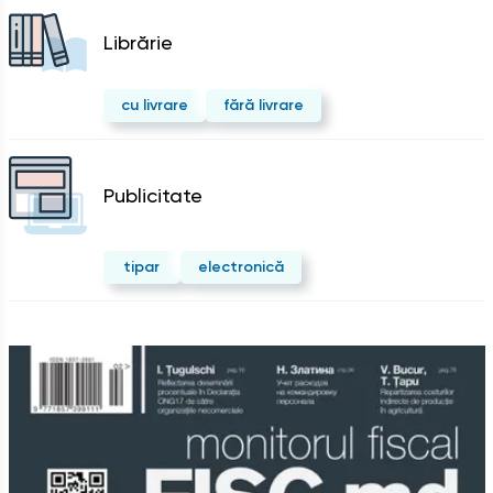
Librărie
cu livrare
fără livrare
Publicitate
tipar
electronică