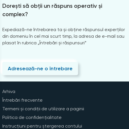
Dorești să obții un răspuns operativ și
complex?
Expediază-ne întrebarea ta și obține răspunsul experților
din domeniu în cel mai scurt timp, la adresa de e-mail sau
plasat în rubrica „Întrebări și răspunsuri”
Adresează-ne o întrebare
Arhiva
Întrebări frecvente
Termeni și condiții de utilizare a paginii
Politica de confidențialitate
Instrucțiuni pentru ștergerea contului