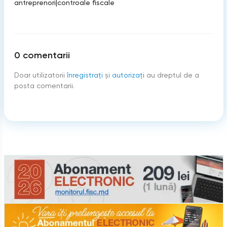
antreprenori
|
controale fiscale
0
comentarii
Doar utilizatorii
înregistraţi
şi
autorizați
au dreptul de a
posta comentarii.