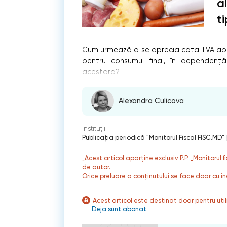
a
t
Cum urmează a se aprecia cota TVA aplic
pentru consumul final, în dependență
acestora?
Alexandra Culicova
Instituții:
Publicaţia periodică "Monitorul Fiscal FISC.MD"
„Acest articol aparține exclusiv P.P. „Monitorul 
de autor.
Orice preluare a conținutului se face doar cu in
Acest articol este destinat doar pentru ut
Deja sunt abonat