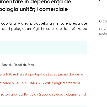
limentare în dependență de
ipologia unității comerciale
0
co
abilă la livrarea produselor alimentare, preparate
 de tipologia unității în care are loc vânzarea
Doar u
posta
|
Serviciul Fiscal de Stat
fiscal FISC.md” și este protejat de Legea privind drepturile
dicarea SURSEI și cu LINK ACTIV către pagina articolului”.
ilizatorii abonați. Pentru a vă abona selectați abonamentul