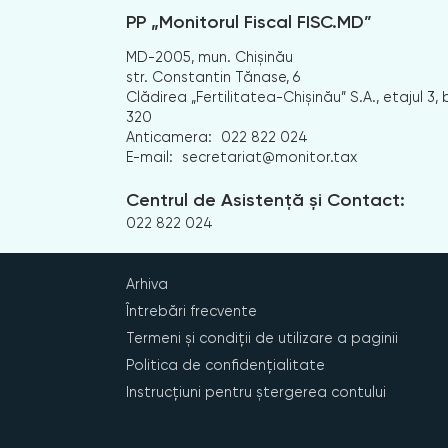
PP „Monitorul Fiscal FISC.MD”
MD-2005, mun. Chișinău
str. Constantin Tănase, 6
Clădirea „Fertilitatea-Chișinău” S.A., etajul 3, b
320
Anticamera:
022 822 024
E-mail:
secretariat@monitor.tax
Centrul de Asistență și Contact:
022 822 024
Arhiva
Întrebări frecvente
Termeni și condiții de utilizare a paginii
Politica de confidențialitate
Instrucțiuni pentru ștergerea contului