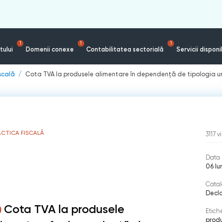
1
1
1
tului
Domenii conexe
Contabilitatea sectorială
Servicii disponi
iscală
Cota TVA la produsele alimentare în dependență de tipologia un
ACTICA FISCALĂ
3117
v
Data 
06 Iu
Catal
Decla
Cota TVA la produsele
Etich
prod