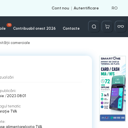
RO
Cont nou
Autentificare
Căutare
10
bile
Contribuabil onest 2026
Contacte
ității comerciale
izualizări
publicării:
nie /2023 08:01
ogul tematic
rație TVA
ete:
use alimentare
|
cota TVA