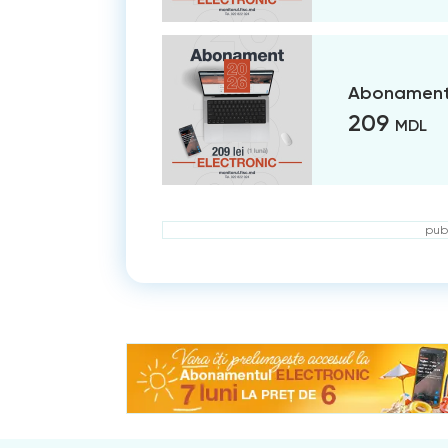
Abonament 
209
MDL
publ