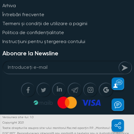
Arhiva
Întrebări frecvente
Termeni și condiții de utilizare a paginii
Politica de confidențialitate
Instrucțiuni pentru ștergerea contului
Abonare la Newsline
Versiunea site-lui: 1.0
Copyright 2021
Toate drepturile asupra site-ului monitorul.fisc.md aparțin P.P. „Monitorul Fiscal
FISC.MD”. Reproducerea integrală sau parțială a textelor sau a ilustrațiilor din orice