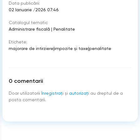
Data publicării:
02 Ianuarie /2026 07:46
Catalogul tematic
Administrare fiscală
|
Penalitate
Etichete:
majorare de intirziere
|
impozite şi taxe
|
penalitate
0
comentarii
Doar utilizatorii
înregistraţi
şi
autorizați
au dreptul de a
posta comentarii.