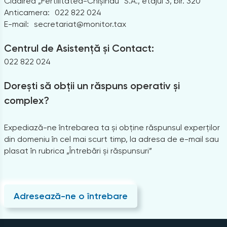
Clădirea „Fertilitatea-Chișinău” S.A., etajul 3, bir. 320
Anticamera:
022 822 024
E-mail:
secretariat@monitor.tax
Centrul de Asistență și Contact:
022 822 024
Dorești să obții un răspuns operativ și
complex?
Expediază-ne întrebarea ta și obține răspunsul experților
din domeniu în cel mai scurt timp, la adresa de e-mail sau
plasat în rubrica „Întrebări și răspunsuri”
Adresează-ne o întrebare