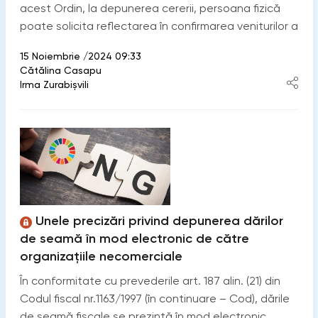
acest Ordin, la depunerea cererii, persoana fizică
poate solicita reflectarea în confirmarea veniturilor a
15 Noiembrie /2024 09:33
Cătălina Casapu
Irma Zurabișvili
Unele precizări privind depunerea dărilor
de seamă în mod electronic de către
organizațiile necomerciale
În conformitate cu prevederile art. 187 alin. (21) din
Codul fiscal nr.1163/1997 (în continuare – Cod), dările
de seamă fiscale se prezintă în mod electronic