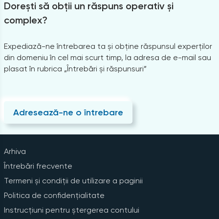
Dorești să obții un răspuns operativ și
complex?
Expediază-ne întrebarea ta și obține răspunsul experților
din domeniu în cel mai scurt timp, la adresa de e-mail sau
plasat în rubrica „Întrebări și răspunsuri”
Adresează-ne o întrebare
Arhiva
Întrebări frecvente
Termeni și condiții de utilizare a paginii
Politica de confidențialitate
Instrucțiuni pentru ștergerea contului