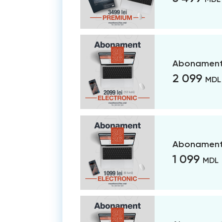
Abonament 
2 099
MDL
Abonament 
1 099
MDL