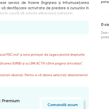
pate
e servicii de frizerie (îngrijirea și înfrumusețarea
să desfășoare activitate de predare a cursurilor în
na în cauză să solicite eliberarea patentei
0
co
Doar u
posta
fiscal FISC.md” și este protejat de Legea privind drepturile
dicarea SURSEI și cu LINK ACTIV către pagina articolului”.
ilizatorii abonați. Pentru a vă abona selectați abonamentul
 Premium
Comandă acum