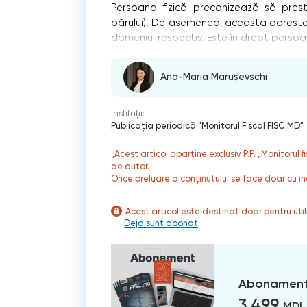
Persoana fizică preconizează să prestez
părului). De asemenea, aceasta dorește 
domeniul respectiv. Este în drept persoa
Ana-Maria Marușevschi
Instituții:
Publicaţia periodică "Monitorul Fiscal FISC.MD"
„Acest articol aparține exclusiv P.P. „Monitorul 
de autor.
Orice preluare a conținutului se face doar cu in
Acest articol este destinat doar pentru ut
Deja sunt abonat
Abonament
3 499
MDL