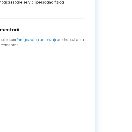
nta
|
prestare servicii
|
persoana fizică
mentarii
tilizatorii
înregistraţi
şi
autorizați
au dreptul de a
 comentarii.