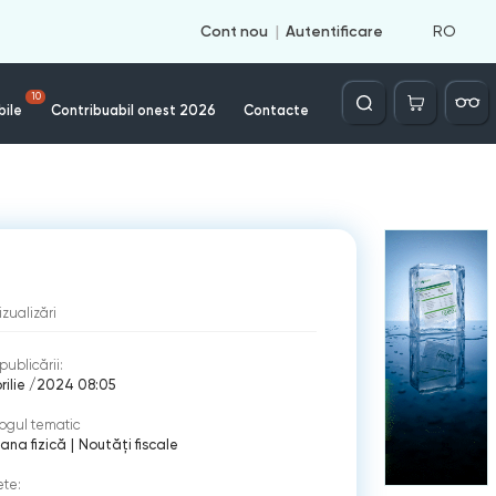
RO
Cont nou
Autentificare
Căutare
10
bile
Contribuabil onest 2026
Contacte
izualizări
publicării:
rilie /2024 08:05
ogul tematic
ana fizică
|
Noutăți fiscale
ete: