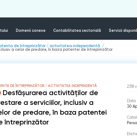
tului
Domenii conexe
Contabilitatea sectorială
Servicii disponi
atenta de întreprinzător / activitatea independentă
inclusiv a celor de predare, în baza patentei de întreprinzător
ENTA DE ÎNTREPRINZĂTOR / ACTIVITATEA INDEPENDENTĂ
2318
v
Desfășurarea activităților de
estare a serviciilor, inclusiv a
Data 
30 Ap
elor de predare, în baza patentei
Catal
e întreprinzător
Perso
Etich