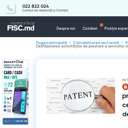
022 822 024
Centrul de Asistență și Contact
5
Despre noi
Cotidian
Poziția exper
Pagina principală
Contabilitatea sectorială
P
Desfășurarea activităților de prestare a serviciilor, 
PAT
pr
c
d