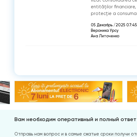
entităților financiare
protecție a consumat
05 Декабрь /2025 07:45
Вероника Урсу
Ана Литоченко
Вам необходим оперативный и полный ответ
Отправь нам вопрос и в самые сжатые сроки получи отв