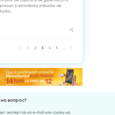
, precum și extinderea măsurilor de
orilor.
1
2
3
4
5
...
 на вопрос?
ет экспертов на e-mail или ссылку на