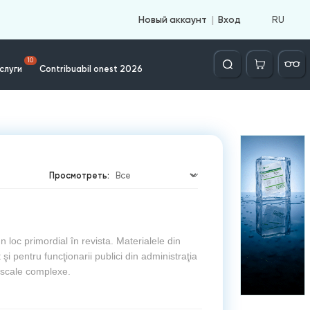
RU
Новый аккаунт
Вход
Căutare
10
слуги
Contribuabil onest 2026
Просмотреть:
oc primordial în revista. Materialele din
şi pentru funcţionarii publici din administraţia
fiscale complexe.