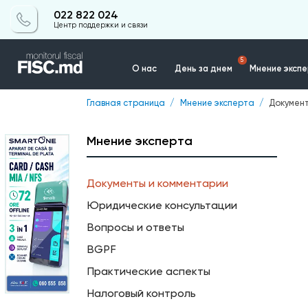
022 822 024
Центр поддержки и связи
5
О нас
День за днем
Мнение эксп
Главная страница
Мнение эксперта
Документ
Контакты
Мнение эксперта
Документы и комментарии
Юридические консультации
Вопросы и ответы
BGPF
Практические аспекты
Налоговый контроль