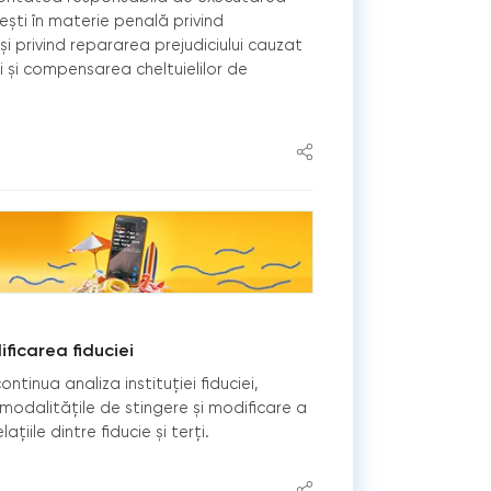
ești în materie penală privind
și privind repararea prejudiciului cauzat
i și compensarea cheltuielilor de
ficarea fiduciei
ntinua analiza instituției fiduciei,
odalitățile de stingere și modificare a
ațiile dintre fiducie și terți.