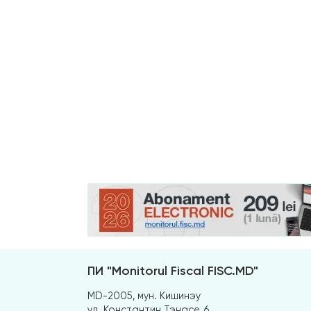
ПИ "Monitorul Fiscal FISC.MD"
MD-2005, мун. Кишинэу
ул. Константин Тэнасе, 6