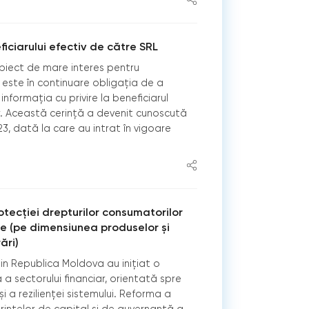
iciarului efectiv de către SRL
 subiect de mare interes pentru
i este în continuare obligația de a
informația cu privire la beneficiarul
r. Această cerință a devenit cunoscută
23, dată la care au intrat în vigoare
tecției drepturilor consumatorilor
are (pe dimensiunea produselor și
ări)
din Republica Moldova au inițiat o
 a sectorului financiar, orientată spre
și a rezilienței sistemului. Reforma a
rințelor de capital și de guvernanță a