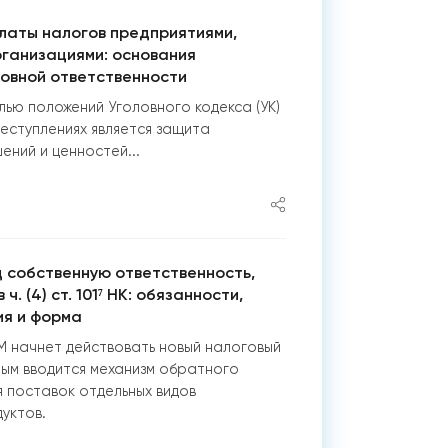
платы налогов предприятиями,
рганизациями: основания
ловной ответственности
ью положений Уголовного кодекса (УК)
еступлениях является защита
ний и ценностей...
 собственную ответственность,
. (4) ст. 101⁷ НК: обязанности,
ия и форма
 РМ начнет действовать новый налоговый
ым вводится механизм обратного
 поставок отдельных видов
уктов.