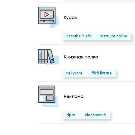
Курсы
instruire în săli
instruire online
Kнижная полка
cu livrare
fără livrare
Реклама
tipar
electronică