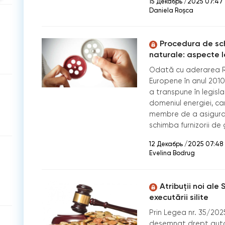
15 Декабрь /2025 07:47
Daniela Roșca
Procedura de sch
naturale: aspecte 
Odată cu aderarea RM
Europene în anul 201
a transpune în legisl
domeniul energiei, car
membre de a asigura 
schimba furnizorii de
12 Декабрь /2025 07:48
Evelina Bodrug
Atribuții noi ale 
executării silite
Prin Legea nr. 35/2025
desemnat drept auto