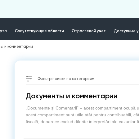
ерта
Сопутствующие области
Отраслевой учет
Доступные у
ы и комментарии
Фильтр поиски по категориям
Документы и комментарии
„Documente și Comentarii” – acest compartiment ocupă un l
acest compartiment sunt utile atât pentru contribuabili, cât 
fiscală, deoarece exclud diferite interpretări ale cazurilor 