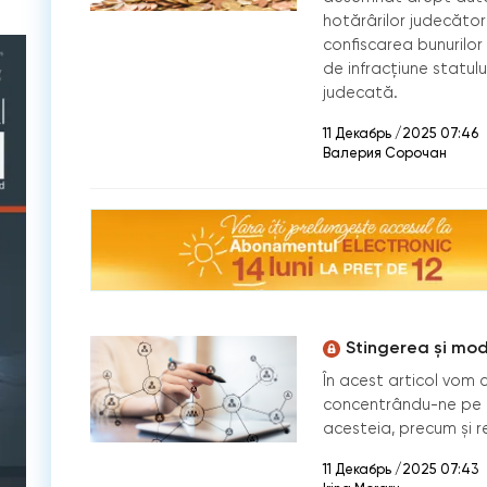
hotărârilor judecător
confiscarea bunurilor 
de infracțiune statulu
judecată.
11 Декабрь /2025 07:46
Валерия Сорочан
Stingerea și modi
În acest articol vom co
concentrându-ne pe m
acesteia, precum și rel
11 Декабрь /2025 07:43