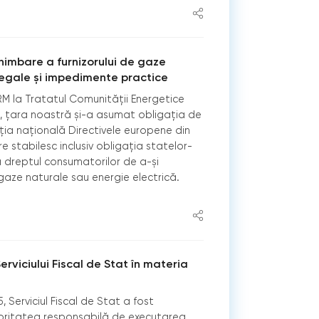
imbare a furnizorului de gaze
legale și impedimente practice
 la Tratatul Comunității Energetice
0, țara noastră și-a asumat obligația de
ația națională Directivele europene din
e stabilesc inclusiv obligația statelor-
dreptul consumatorilor de a-și
 gaze naturale sau energie electrică.
Serviciului Fiscal de Stat în materia
, Serviciul Fiscal de Stat a fost
ritatea responsabilă de executarea