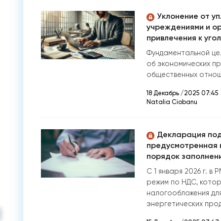
Уклонение от у
учреждениями и о
привлечения к уго
Фундаментальной цел
об экономических пр
общественных отноше
18 Декабрь /2025 07:45
Natalia Ciobanu
Декларация под
предусмотренная в ч
порядок заполнен
С 1 января 2026 г. в
режим по НДС, котор
налогообложения для
энергетических прод