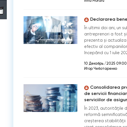
Irina Moraru
Declararea benef
În ultimii doi ani, un
antreprenori a fost ș
prezenta și actualiza 
efectiv al companiilo
începând cu 1 iulie 20
10 Декабрь /2025 09:00
Игор Чеботаренко
Consolidarea pro
de servicii financi
serviciilor de asigur
În 2023, autoritățile 
reformă semnificativă
creșterea stabilității 
vizat consolidarea ce