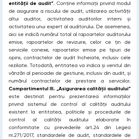
entității de audit”
. Conține informaţii privind modul
de asigurare a riscului de audit, utilizarea activității
altui auditor, activitatea auditorilor interni şi
activitatea unui expert al auditorului. De asemenea,
aici se indică numărul total al rapoartelor auditorului
emise, rapoartelor de revizuire, celor ce țin de
serviciile conexe, rapoartelor emise pe tipuri de
opinii, contractelor de audit încheiate, inclusiv cele
reziliate. Totodată, entitatea va indica și venitul din
vânzări al perioadei de gestiune, inclusiv din audit, și
numărul contractelor de prestare a serviciilor.
Compartimentul III. „Asigurarea calităţii auditului”
este destinat pentru prezentarea informaţiilor
privind sistemul de control al calităţii auditului
existent la entitatea, politicile şi procedurile de
control al calităţii auditului elaborate în
conformitate cu prevederile art.24 din Legea
nr.271/2017, standardele de audit, standardele de