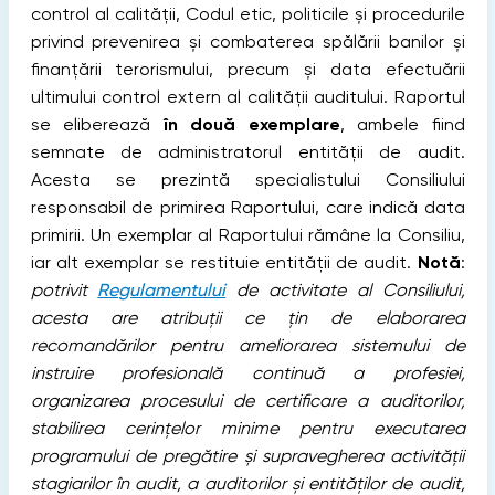
control al calității, Codul etic, politicile și procedurile
privind prevenirea și combaterea spălării banilor şi
finanţării terorismului, precum şi data efectuării
ultimului control extern al calităţii auditului. Raportul
se eliberează
în două exemplare
, ambele fiind
semnate de administratorul entității de audit.
Acesta se prezintă specialistului Consiliului
responsabil de primirea Raportului, care indică data
primirii. Un exemplar al Raportului rămâne la Consiliu,
iar alt exemplar se restituie entității de audit.
Notă
:
potrivit
Regulamentului
de activitate al Consiliului,
acesta are atribuții ce țin de elaborarea
recomandărilor pentru ameliorarea sistemului de
instruire profesională continuă a profesiei,
organizarea procesului de certificare a auditorilor,
stabilirea cerinţelor minime pentru executarea
programului de pregătire și supravegherea activității
stagiarilor în audit, a auditorilor şi entităţilor de audit,