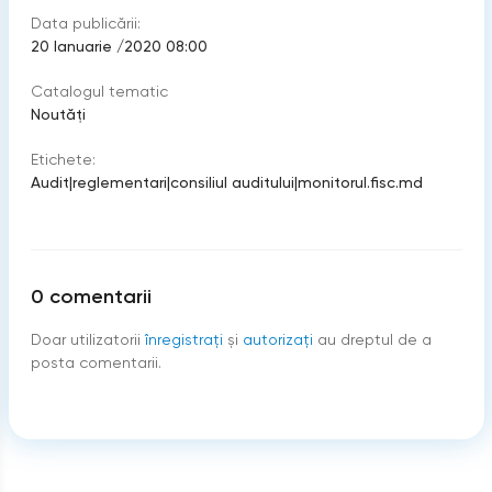
Data publicării:
20 Ianuarie /2020 08:00
Catalogul tematic
Noutăți
Etichete:
Audit
|
reglementari
|
consiliul auditului
|
monitorul.fisc.md
0
comentarii
Doar utilizatorii
înregistraţi
şi
autorizați
au dreptul de a
posta comentarii.