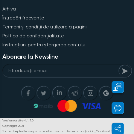
Arhiva
Întrebări frecvente
Termeni și condiții de utilizare a paginii
Politica de confidențialitate
Instrucțiuni pentru ștergerea contului
Abonare la Newsline
Versiunea site-lui: 1.0
Copyright 2021
Toate drepturile asupra site-ului monitorul.fisc.md aparțin P.P. „Monitorul Fiscal