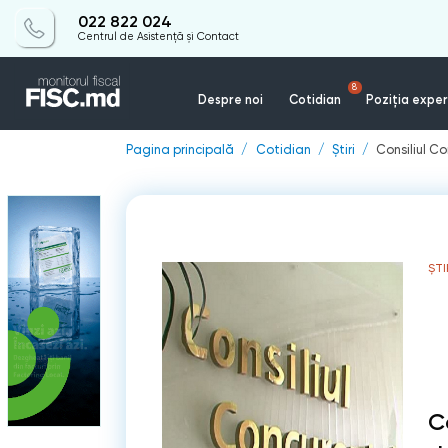
022 822 024
Centrul de Asistență și Contact
8
Despre noi
Cotidian
Poziția exper
Pagina principală
Cotidian
Știri
Consiliul C
ȘTI
C