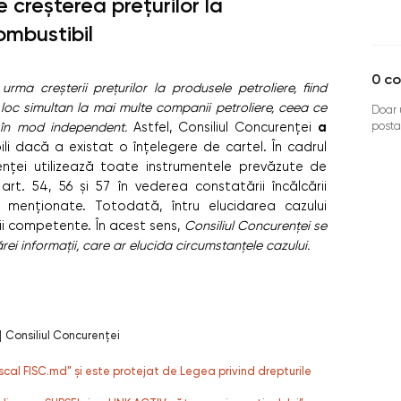
e creșterea prețurilor la
ombustibil
0
co
urma creșterii prețurilor la produsele petroliere, fiind
loc simultan la mai multe companii petroliere, ceea ce
Doar u
a
posta
t în mod independent.
Astfel, Consiliul Concurenței
li dacă a existat o înțelegere de cartel.
În cadrul
renței utilizează toate instrumentele prevăzute de
rt. 54, 56 și 57 în vederea constatării încălcării
i menționate. Totodată, întru elucidarea cazului
ii competente. În acest sens,
Consiliul Concurenței se
rei informații, care ar elucida circumstanțele cazului.
|
Consiliul Concurenței
fiscal FISC.md” și este protejat de Legea privind drepturile