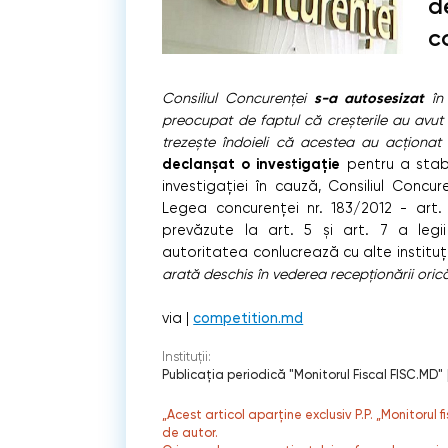
d
c
s-a autosesizat
Consiliul Concurenței
în 
preocupat de faptul că creșterile au avut 
trezește îndoieli că acestea au acționa
declanșat o investigație
pentru a stabi
investigației în cauză, Consiliul Concu
Legea concurenței nr. 183/2012 - art. a
prevăzute la art. 5 și art. 7 a legi
autoritatea conlucrează cu alte instituț
arată deschis în vederea recepționării orică
via |
competition.md
Instituții:
Publicaţia periodică "Monitorul Fiscal FISC.MD"
„Acest articol aparține exclusiv P.P. „Monitorul 
de autor.