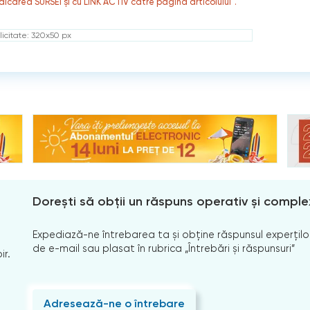
dicarea SURSEI și cu LINK ACTIV către pagina articolului”.
icitate: 320x50 px
Dorești să obții un răspuns operativ și comple
Expediază-ne întrebarea ta și obține răspunsul experților
de e-mail sau plasat în rubrica „Întrebări și răspunsuri”
ir.
Adresează-ne o întrebare