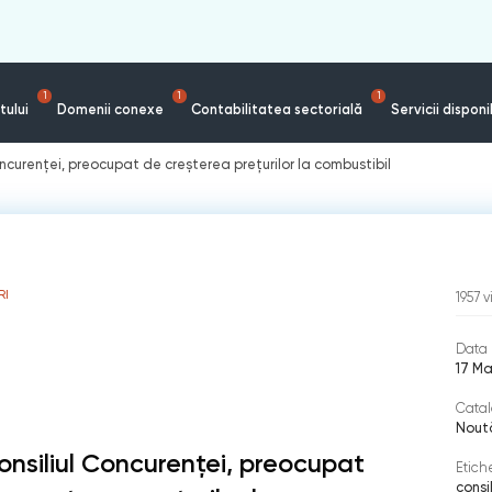
1
1
1
tului
Domenii conexe
Contabilitatea sectorială
Servicii disponi
oncurenței, preocupat de creșterea prețurilor la combustibil
RI
1957
v
Data 
17 Ma
Catal
Nout
onsiliul Concurenței, preocupat
Etich
consi