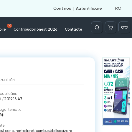
RO
Cont nou
Autentificare
Căutare
10
bile
Contribuabil onest 2026
Contacte
izualizări
publicării:
i /2019 13:47
ogul tematic
ăți
ete:
liul concurenței
|
pret
|
combustibil
|
sesizare