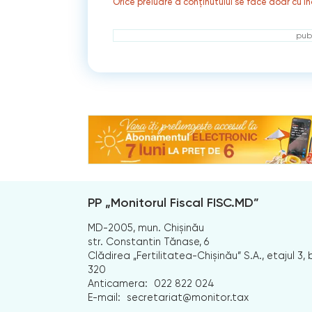
Orice preluare a conținutului se face doar cu in
publ
PP „Monitorul Fiscal FISC.MD”
MD-2005, mun. Chișinău
str. Constantin Tănase, 6
Clădirea „Fertilitatea-Chișinău” S.A., etajul 3, b
320
Anticamera:
022 822 024
E-mail:
secretariat@monitor.tax