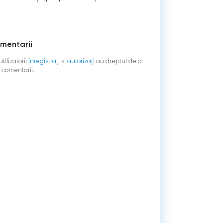
mentarii
tilizatorii
înregistraţi
şi
autorizați
au dreptul de a
 comentarii.