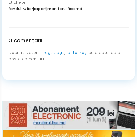
Etichete:
fondul rutier
|
raport
|
monitorul.fisc.md
0
comentarii
Doar utilizatorii
înregistraţi
şi
autorizați
au dreptul de a
posta comentarii.