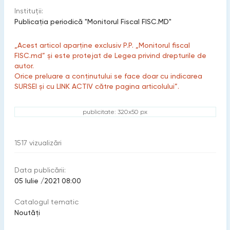
Instituții:
Publicaţia periodică "Monitorul Fiscal FISC.MD"
„Acest articol aparține exclusiv P.P. „Monitorul fiscal
FISC.md” și este protejat de Legea privind drepturile de
autor.
Orice preluare a conținutului se face doar cu indicarea
SURSEI și cu LINK ACTIV către pagina articolului”.
publicitate: 320x50 px
1517
vizualizări
Data publicării:
05 Iulie /2021 08:00
Catalogul tematic
Noutăți