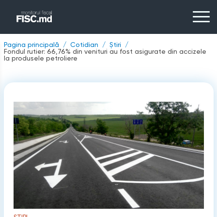
Pagina principală
Cotidian
Știri
Fondul rutier: 66,76% din venituri au fost asigurate din accizele
la produsele petroliere