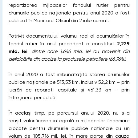
repartizarea mijloacelor fondului rutier pentru
drumurile publice naționale pentru anul 2020 a fost
publicat în Monitorul Oficial din 2 iulie curent.
Potrivit documentului, volumul real al acumulărilor în
fondul rutier în anul precedent a constituit
2,229
mld. lei
,
dintre care 1,646 mld. lei au provenit din
defalcările din accize la produsele petroliere (66,76%).
În anul 2020 a fost îmbunătățită starea drumurilor
publice naționale pe 513,53 km, inclusiv 52,2 km – prin
lucrări de reparații capitale și 461,33 km – prin
întreținere periodică.
În același timp, pe parcursul anului 2020, nu s-a
reușit valorificarea integrală a mijloacelor financiare
alocate pentru drumurile publice naționale cu un
volum de 105,716 mil. lei, în mare parte din cauza