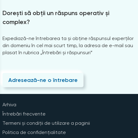
Dorești să obții un răspuns operativ și
complex?
Expediază-ne întrebarea ta și obține răspunsul experților
din domeniu în cel mai scurt timp, la adresa de e-mail sau
plasat în rubrica „Întrebări și răspunsuri”
Adresează-ne o întrebare
Arhiva
Întrebări frecvente
Termeni și condiții de utilizare a paginii
Politica de confidențialitate