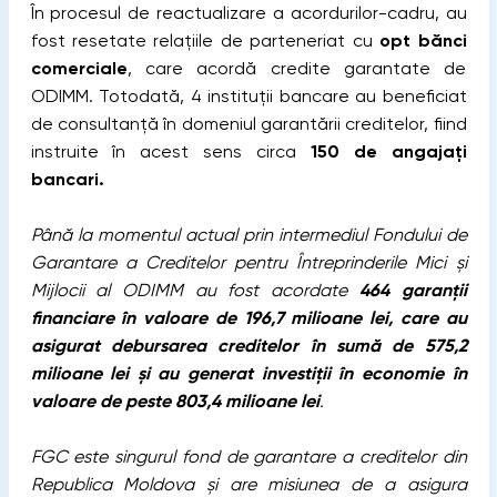
În procesul de reactualizare a acordurilor-cadru, au
fost resetate relațiile de parteneriat cu
opt bănci
comerciale
, care acordă credite garantate de
ODIMM. Totodată, 4 instituții bancare au beneficiat
de consultanță în domeniul garantării creditelor, fiind
instruite în acest sens circa
150 de angajați
bancari.
Până la momentul actual prin intermediul Fondului de
Garantare a Creditelor pentru Întreprinderile Mici şi
Mijlocii al ODIMM au fost acordate
464 garanții
financiare în valoare de 196,7 milioane lei, care au
asigurat debursarea creditelor în sumă de 575,2
milioane lei și au generat investiții în economie în
valoare de peste 803,4 milioane lei
.
FGC este singurul fond de garantare a creditelor din
Republica Moldova și are misiunea de a asigura