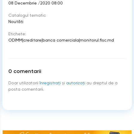
08 Decembrie /2020 08:00
Catalogul tematic
Noutăți
Etichete:
ODIMM
|
creditare
|
banca comerciala
|
monitorul.fisc.md
0
comentarii
Doar utilizatorii
înregistraţi
şi
autorizați
au dreptul de a
posta comentarii.