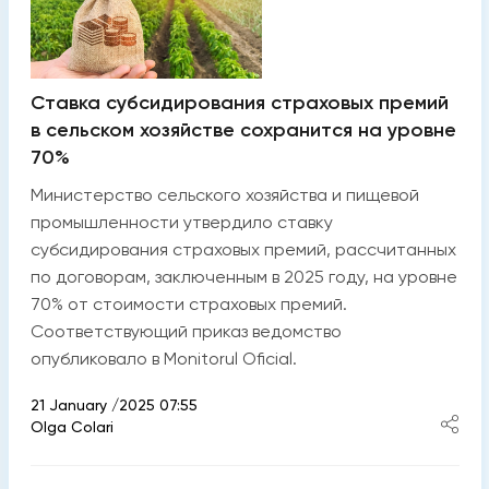
Ставка субсидирования страховых премий
в сельском хозяйстве сохранится на уровне
70%
Министерство сельского хозяйства и пищевой
промышленности утвердило ставку
субсидирования страховых премий, рассчитанных
по договорам, заключенным в 2025 году, на уровне
70% от стоимости страховых премий.
Соответствующий приказ ведомство
опубликовало в Monitorul Oficial.
21 January /2025 07:55
Olga Colari