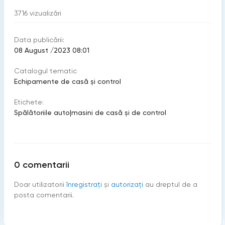
3716
vizualizări
Data publicării:
08 August /2023 08:01
Catalogul tematic
Echipamente de casă şi control
Etichete:
Spălătoriile auto
|
masini de casă și de control
0
comentarii
Doar utilizatorii
înregistraţi
şi
autorizați
au dreptul de a
posta comentarii.