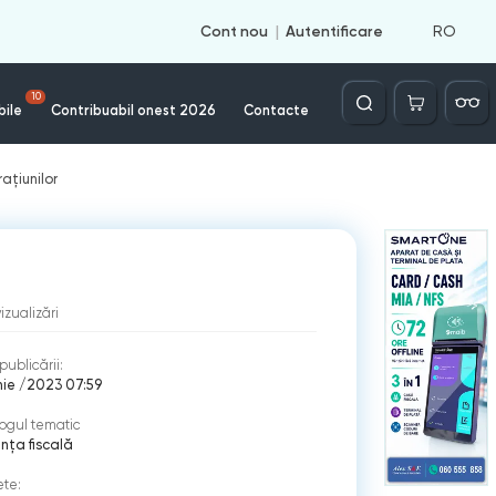
RO
Cont nou
Autentificare
Căutare
10
bile
Contribuabil onest 2026
Contacte
ațiunilor
vizualizări
publicării:
nie /2023 07:59
ogul tematic
nţa fiscală
ete: