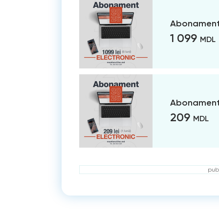
Abonament 
1 099
MDL
Abonament 
209
MDL
publ