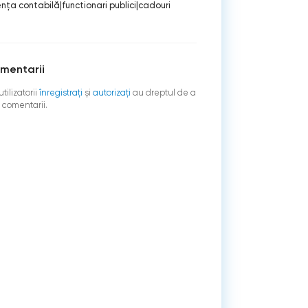
enţa contabilă
|
functionari publici
|
cadouri
mentarii
tilizatorii
înregistraţi
şi
autorizați
au dreptul de a
 comentarii.