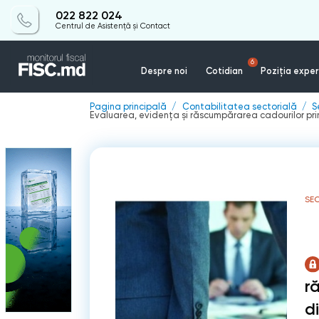
022 822 024
Centrul de Asistență și Contact
6
Despre noi
Cotidian
Poziția exper
Pagina principală
Contabilitatea sectorială
S
Evaluarea, evidența și răscumpărarea cadourilor primi
SE
r
di