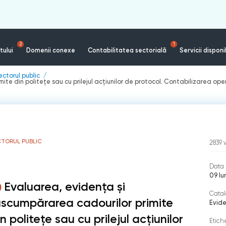
2
1
tului
Domenii conexe
Contabilitatea sectorială
Servicii disponi
ectorul public
te din politeţe sau cu prilejul acţiunilor de protocol. Contabilizarea oper
CTORUL PUBLIC
2839
Data 
09 Iu
Evaluarea, evidența și
Catal
ăscumpărarea cadourilor primite
Evide
n politeţe sau cu prilejul acţiunilor
Etich