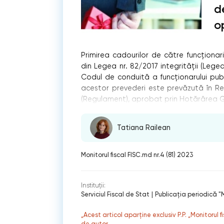
d
o
Primirea cadourilor de către funcționari
din Legea nr. 82/2017 integrităţii (Legea
Codul de conduită a funcţionarului pub
acestor prevederi este prevăzută în Regu
(Regulament), aprobat prin Hotărârea Guv
Tatiana Railean
Monitorul fiscal FISC.md nr.4 (81) 2023
Instituții:
Serviciul Fiscal de Stat
|
Publicaţia periodică "M
„Acest articol aparține exclusiv P.P. „Monitorul 
de autor.