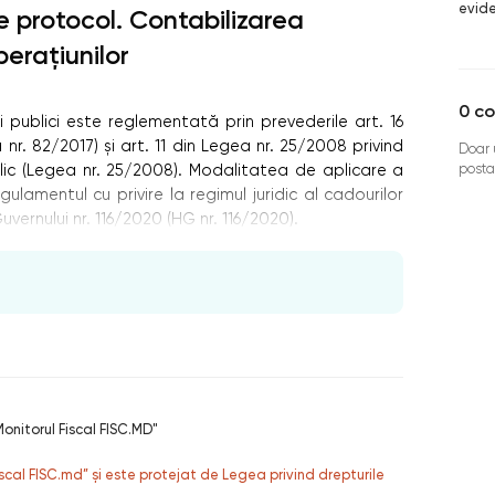
evid
e protocol. Contabilizarea
perațiunilor
0
co
i publici este reglementată prin prevederile art. 16
 nr. 82/2017) şi art. 11 din Legea nr. 25/2008 privind
Doar u
posta
lic (Legea nr. 25/2008). Modalitatea de aplicare a
lamentul cu privire la regimul juridic al cadourilor
ernului nr. 116/2020 (HG nr. 116/2020).
onitorul Fiscal FISC.MD"
fiscal FISC.md” și este protejat de Legea privind drepturile