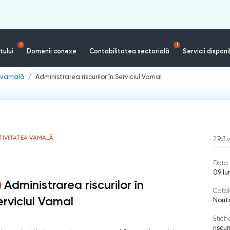
2
1
tului
Domenii conexe
Contabilitatea sectorială
Servicii disponi
a vamală
Administrarea riscurilor în Serviciul Vamal
TIVITATEA VAMALĂ
2763
v
Data 
09 Iu
Administrarea riscurilor în
Catal
erviciul Vamal
Nout
Etich
riscur