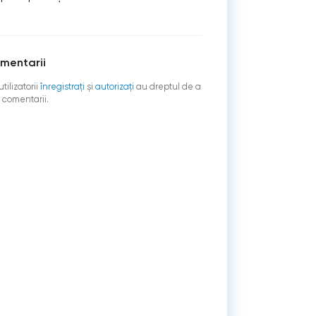
mentarii
tilizatorii
înregistraţi
şi
autorizați
au dreptul de a
 comentarii.