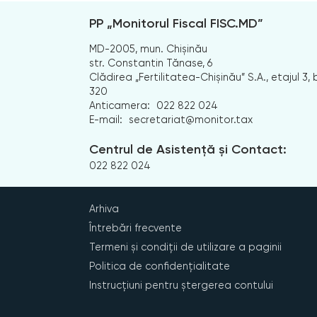
PP „Monitorul Fiscal FISC.MD”
MD-2005, mun. Chișinău
str. Constantin Tănase, 6
Clădirea „Fertilitatea-Chișinău” S.A., etajul 3, b
320
Anticamera:
022 822 024
E-mail:
secretariat@monitor.tax
Centrul de Asistență și Contact:
022 822 024
Arhiva
Întrebări frecvente
Termeni și condiții de utilizare a paginii
Politica de confidențialitate
Instrucțiuni pentru ștergerea contului