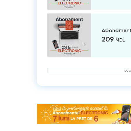
Abonament 
209
MDL
publ