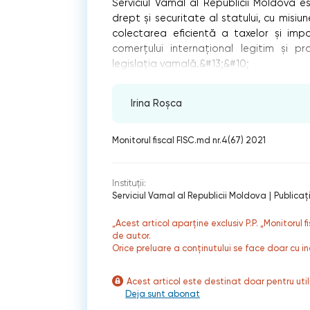
Serviciul Vamal al Republicii Moldova 
drept şi securitate al statului, cu misi
colectarea eficientă a taxelor şi impo
comerțului internațional legitim şi pr
legislația vamală.&#13;&#10;
Irina Roșca
Monitorul fiscal FISC.md nr.4(67) 2021
Instituții:
Serviciul Vamal al Republicii Moldova
|
Publicaţ
„Acest articol aparține exclusiv P.P. „Monitorul 
de autor.
Orice preluare a conținutului se face doar cu in
Acest articol este destinat doar pentru ut
Deja sunt abonat