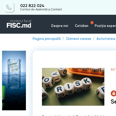
022 822 024
Centrul de Asistență și Contact
2
Despre noi
Cotidian
Poziția exper
Pagina principală
Domenii conexe
Activitate
AC
S