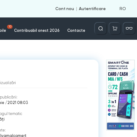
RO
Cont nou
Autentificare
Căutare
10
bile
Contribuabil onest 2026
Contacte
izualizări
publicării:
nie /2021 08:03
ogul tematic
ăți
ete:
i
|
vama
|
comerţ