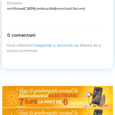
Etichete:
notificare
|
CAEM
|
combustibil
|
monitorul.fisc.md
0
comentarii
Doar utilizatorii
înregistraţi
şi
autorizați
au dreptul de a
posta comentarii.