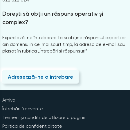
Dorești să obții un răspuns operativ și
complex?
Expediază-ne întrebarea ta și obține răspunsul experților
din domeniu în cel mai scurt timp, la adresa de e-mail sau
plasat în rubrica „Întrebări și răspunsuri”
Adresează-ne o întrebare
Arhiva
Întrebări frecvente
Termeni și condiții de utilizare a paginii
Politica de confidențialitate