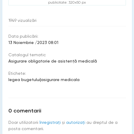
publicitate: 320x50 px
1949
vizualizări
Data publicării:
13 Noiembrie /2023 08:01
Catalogul tematic
Asigurare obligatorie de asistenţă medicală
Etichete:
legea bugetului
|
asigurare medicala
0
comentarii
Doar utilizatorii
înregistraţi
şi
autorizați
au dreptul de a
posta comentarii.