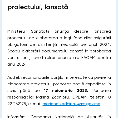
proiectului, lansată
Ministerul Sănătății anunță despre lansarea
procesului de elaborarea a legii fondurilor asigurării
obligatorii de asistență medicală pe anul 2024.
Scopul elaborării documentului constă în aprobarea
veniturilor și cheltuielilor anuale ale FAOAM pentru
anul 2024.
Astfel
,
recomandările părților interesate cu privire la
elaborarea proiectului prenotat pot fi expediate în
scris până pe
17 noiembrie 2023.
Persoana
responsabilă: Marina Zadnipru, DPBAM, telefon: 0
22 262175, e-mail:
mariana.zadnipru@ms.gov.md
.
Informăm, Compania Naţională de Asigurări în