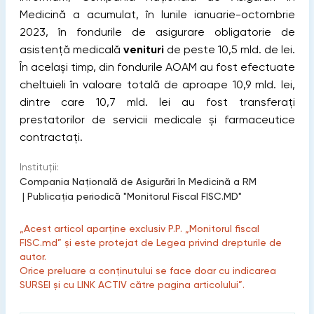
Medicină a acumulat, în lunile ianuarie-octombrie
2023, în fondurile de asigurare obligatorie de
asistenţă medicală
venituri
de peste 10,5 mld. de lei.
În acelaşi timp, din fondurile AOAM au fost efectuate
cheltuieli în valoare totală de aproape 10,9 mld. lei,
dintre care 10,7 mld. lei au fost transferaţi
prestatorilor de servicii medicale şi farmaceutice
contractaţi.
Instituții:
Compania Naţională de Asigurări în Medicină a RM
|
Publicaţia periodică "Monitorul Fiscal FISC.MD"
„Acest articol aparține exclusiv P.P. „Monitorul fiscal
FISC.md” și este protejat de Legea privind drepturile de
autor.
Orice preluare a conținutului se face doar cu indicarea
SURSEI și cu LINK ACTIV către pagina articolului”.