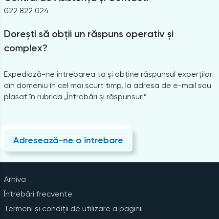
022 822 024
Dorești să obții un răspuns operativ și
complex?
Expediază-ne întrebarea ta și obține răspunsul experților
din domeniu în cel mai scurt timp, la adresa de e-mail sau
plasat în rubrica „Întrebări și răspunsuri”
Adresează-ne o întrebare
Arhiva
Întrebări frecvente
Termeni și condiții de utilizare a paginii