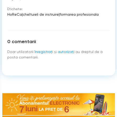
Etichete:
HoReCa
|
cheltuieli de instruire
|
formarea profesionala
0
comentarii
Doar utilizatorii
înregistraţi
şi
autorizați
au dreptul de a
posta comentarii.