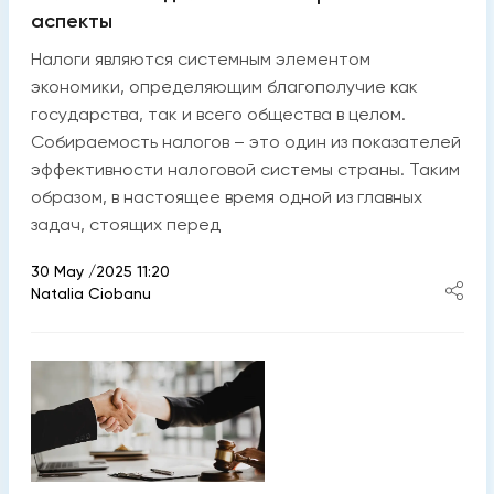
аспекты
Налоги являются системным элементом
экономики, определяющим благополучие как
государства, так и всего общества в целом.
Собираемость налогов – это один из показателей
эффективности налоговой системы страны. Таким
образом, в настоящее время одной из главных
задач, стоящих перед
30 May /2025 11:20
Natalia Ciobanu