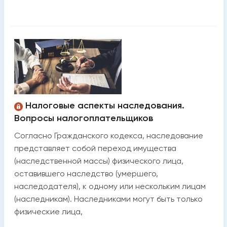
Налоговые аспекты наследования.
Вопросы налогоплательщиков
Согласно Гражданского кодекса, наследование
представляет собой переход имущества
(наследственной массы) физического лица,
оставившего наследство (умершего,
наследодателя), к одному или нескольким лицам
(наследникам). Наследниками могут быть только
физические лица,