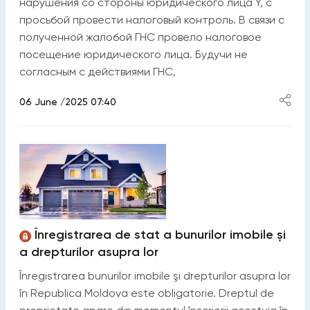
нарушения со стороны юридического лица Y, с
просьбой провести налоговый контроль. В связи с
полученной жалобой ГНС провело налоговое
посещение юридического лица. Будучи не
согласным с действиями ГНС,
06 June /2025 07:40
Înregistrarea de stat a bunurilor imobile și
a drepturilor asupra lor
Înregistrarea bunurilor imobile şi drepturilor asupra lor
în Republica Moldova este obligatorie. Dreptul de