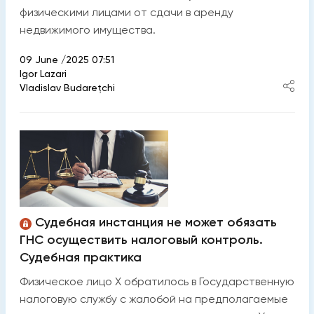
физическими лицами от сдачи в аренду
недвижимого имущества.
09 June /2025 07:51
Igor Lazari
Vladislav Budarețchi
Судебная инстанция не может обязать
ГНС осуществить налоговый контроль.
Судебная практика
Физическое лицо X обратилось в Государственную
налоговую службу с жалобой на предполагаемые