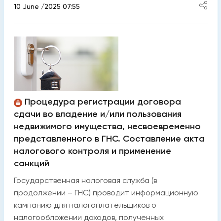
10 June /2025 07:55
Процедура регистрации договора
сдачи во владение и/или пользования
недвижимого имущества, несвоевременно
представленного в ГНС. Составление акта
налогового контроля и применение
санкций
Государственная налоговая служба (в
продолжении – ГНС) проводит информационную
кампанию для налогоплательщиков о
налогообложении доходов, полученных