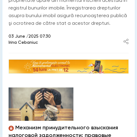
proprietate apare din momentul înscrierii acestuia în
registrul bunurilor imobile. Înregistrarea drepturilor
asupra bunului imobil asigură recunoaşterea publică
şi ocrotirea de către stat a acestor drepturi.
03 June /2025 07:30
Irina Cebaniuc
Механизм принудительного взыскания
налоговой задолженности: правовые