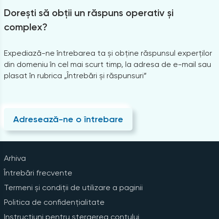
Dorești să obții un răspuns operativ și
complex?
Expediază-ne întrebarea ta și obține răspunsul experților
din domeniu în cel mai scurt timp, la adresa de e-mail sau
plasat în rubrica „Întrebări și răspunsuri”
Adresează-ne o întrebare
Arhiva
Întrebări frecvente
Termeni și condiții de utilizare a paginii
Politica de confidențialitate
Instrucțiuni pentru ștergerea contului