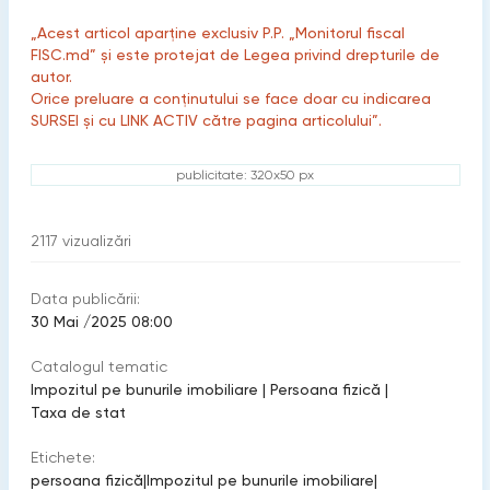
„Acest articol aparține exclusiv P.P. „Monitorul fiscal
FISC.md” și este protejat de Legea privind drepturile de
autor.
Orice preluare a conținutului se face doar cu indicarea
SURSEI și cu LINK ACTIV către pagina articolului”.
publicitate: 320x50 px
2117
vizualizări
Data publicării:
30 Mai /2025 08:00
Catalogul tematic
Impozitul pe bunurile imobiliare
|
Persoana fizică
|
Taxa de stat
Etichete:
persoana fizică
|
Impozitul pe bunurile imobiliare
|