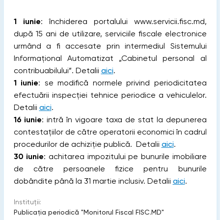
1 iunie
: închiderea portalului www.servicii.fisc.md,
după 15 ani de utilizare, serviciile fiscale electronice
urmând a fi accesate prin intermediul Sistemului
Informațional Automatizat „Cabinetul personal al
contribuabilului”. Detalii
aici
.
1 iunie
: se modifică normele privind periodicitatea
efectuării inspecției tehnice periodice a vehiculelor.
Detalii
aici
.
16 iunie
: intră în vigoare taxa de stat la depunerea
contestațiilor de către operatorii economici în cadrul
procedurilor de achiziție publică. Detalii
aici
.
30 iunie
: achitarea impozitului pe bunurile imobiliare
de către persoanele fizice pentru bunurile
dobândite până la 31 martie inclusiv. Detalii
aici
.
Instituții:
Publicaţia periodică "Monitorul Fiscal FISC.MD"