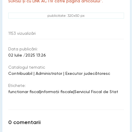
SURSEI și cu LINK ACTIV către pagina articolului”.
publicitate: 320x50 px
1153
vizualizări
Data publicării:
02 Iulie /2025 13:26
Catalogul tematic
Contribuabil
|
Administrator
|
Executor judecătoresc
Etichete:
functionar fiscal
|
informații fiscale
|
Serviciul Fiscal de Stat
0
comentarii