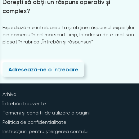
Dorești să obții un răspuns operativ și
complex?
Expediază-ne întrebarea ta și obține răspunsul experților
din domeniu în cel mai scurt timp, la adresa de e-mail sau
plasat în rubrica „Întrebări și răspunsuri”
Adresează-ne o întrebare
Arhiva
Întrebări frecvente
Termeni și condiții de utilizare a paginii
Politica de confidențialitate
Instrucțiuni pentru ștergerea contului