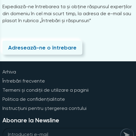
Expediază-ne întrebarea ta și obține răspunsul experților
din domeniu în cel mai scurt timp, la adresa de e-mail sau
plasat în rubrica „Întrebări și răspunsuri”
Adresează-ne o întrebare
Arhiva
Întrebări frecvente
Termeni și condiții de utilizare a paginii
Politica de confidențialitate
Instrucțiuni pentru ștergerea contului
Abonare la Newsline