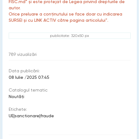
FISC.md” și este protejat de Legea privind drepturile de
autor.
Orice preluare a conținutului se face doar cu indicarea
SURSEI și cu LINK ACTIV către pagina articolului”.
publicitate: 320x50 px
789
vizualizări
Data publicării:
08 Iulie /2025 07:45
Catalogul tematic
Noutăți
Etichete:
UE
|
sanctionare
|
fraude