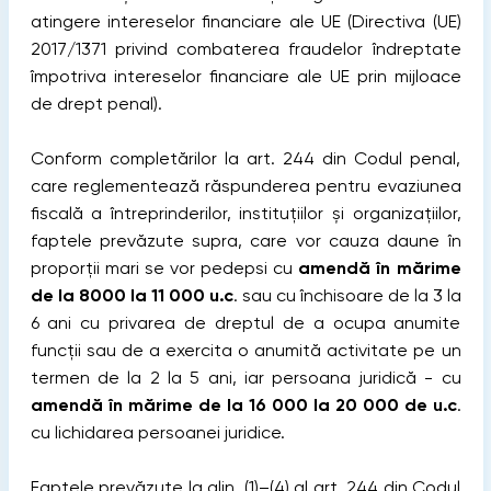
atingere intereselor financiare ale UE (Directiva (UE)
2017/1371 privind combaterea fraudelor îndreptate
împotriva intereselor financiare ale UE prin mijloace
de drept penal).
Conform completărilor la art. 244 din Codul penal,
care reglementează răspunderea pentru evaziunea
fiscală a întreprinderilor, instituțiilor și organizațiilor,
faptele prevăzute supra, care vor cauza daune în
proporții mari se vor pedepsi cu
amendă în mărime
de la 8000 la 11 000 u.c
. sau cu închisoare de la 3 la
6 ani cu privarea de dreptul de a ocupa anumite
funcții sau de a exercita o anumită activitate pe un
termen de la 2 la 5 ani, iar persoana juridică - cu
amendă în mărime de la 16 000 la 20 000 de u.c
.
cu lichidarea persoanei juridice.
Faptele prevăzute la alin. (1)–(4) al art. 244 din Codul