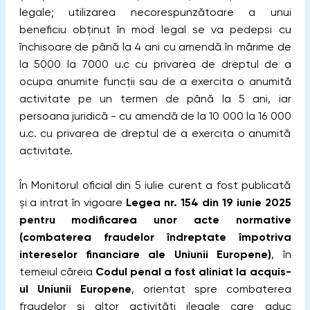
legale; utilizarea necorespunzătoare a unui
beneficiu obținut în mod legal se va pedepsi cu
închisoare de până la 4 ani cu amendă în mărime de
la 5000 la 7000 u.c cu privarea de dreptul de a
ocupa anumite funcții sau de a exercita o anumită
activitate pe un termen de până la 5 ani, iar
persoana juridică - cu amendă de la 10 000 la 16 000
u.c. cu privarea de dreptul de a exercita o anumită
activitate.
În Monitorul oficial din 5 iulie curent a fost publicată
și a intrat în vigoare
Legea nr. 154 din 19 iunie 2025
pentru modificarea unor acte normative
(combaterea fraudelor îndreptate împotriva
intereselor financiare ale Uniunii Europene)
, în
temeiul căreia
Codul penal a fost aliniat la acquis-
ul Uniunii Europene
, orientat spre combaterea
fraudelor și altor activități ilegale care aduc