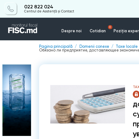
022 822 024
Centrul de Asistență și Contact
6
Despre noi
Cotidian
Poziția exper
Pagina principală
Domenii conexe
Taxe locale
Обязано ли предприятие, доставляющее экономиче
TAX
д
с
п
у