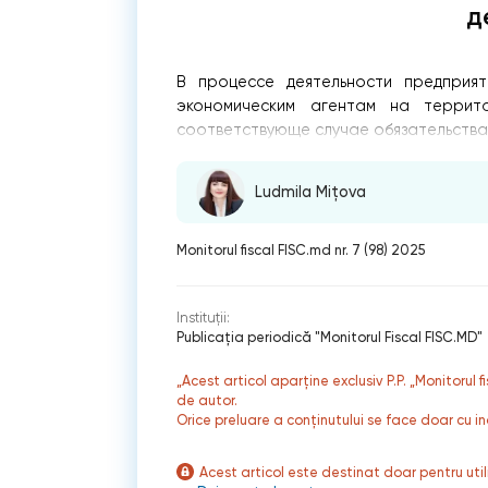
д
В процессе деятельности предприят
экономическим агентам на террит
соответствующе случае обязательства
Ludmila Mițova
Monitorul fiscal FISC.md nr. 7 (98) 2025
Instituții:
Publicaţia periodică "Monitorul Fiscal FISC.MD"
„Acest articol aparține exclusiv P.P. „Monitorul 
de autor.
Orice preluare a conținutului se face doar cu in
Acest articol este destinat doar pentru ut