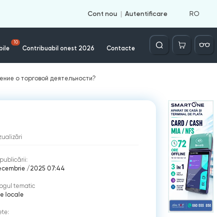
RO
Cont nou
Autentificare
Căutare
10
bile
Contribuabil onest 2026
Contacte
ение о торговой деятельности?
zualizări
publicării:
ecembrie /2025 07:44
ogul tematic
e locale
ete: