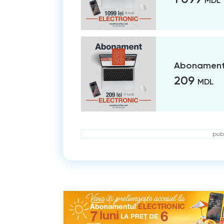
MDL
Abonament 
209
MDL
publ