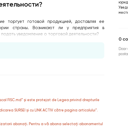
юрид
еятельности?
Увед
мест
ие торгует готовой продукцией, доставляя ее
ории страны. Возникают ли у предприятия в
 подать уведомление о торговой деятельности?
0
co
Doar u
posta
fiscal FISC.md” și este protejat de Legea privind drepturile
dicarea SURSEI și cu LINK ACTIV către pagina articolului”.
ilizatorii abonați. Pentru a vă abona selectați abonamentul