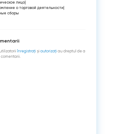
ическое лицо
|
омление о торговой деятельности
|
ные сборы
mentarii
tilizatorii
înregistraţi
şi
autorizați
au dreptul de a
 comentarii.