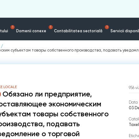
1
1
1
tului
Domenii conexe
Contabilitatea sectorială
Servicii disponi
ским субъектам товары собственного производства, подавать уведомл
E LOCALE
956
vi
Обязано ли предприятие,
оставляющее экономическим
Data 
03 D
убъектам товары собственного
Catal
роизводства, подавать
Taxel
ведомление о торговой
Etich