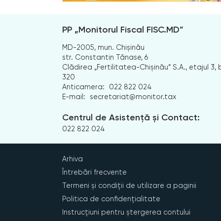
PP „Monitorul Fiscal FISC.MD”
MD-2005, mun. Chișinău
str. Constantin Tănase, 6
Clădirea „Fertilitatea-Chișinău” S.A., etajul 3, b
320
Anticamera:
022 822 024
E-mail:
secretariat@monitor.tax
Centrul de Asistență și Contact:
022 822 024
Arhiva
Întrebări frecvente
Termeni și condiții de utilizare a paginii
Politica de confidențialitate
Instrucțiuni pentru ștergerea contului