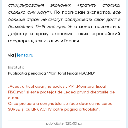
стимулирования экономик «тратить столько,
сколько они могут».
По прогнозам экспертов,
все
больше стран не смогут обслуживать свой долг в
ближайшие 12-18 месяцев.
Это может привести к
дефолту и краху экономик таких европейский
государств, как Италия и Греция.
via |
lenta.ru
Instituții:
Publicaţia periodică "Monitorul Fiscal FISC.MD"
„Acest articol aparține exclusiv P.P. „Monitorul fiscal
FISC.md” și este protejat de Legea privind drepturile de
autor.
Orice preluare a conținutului se face doar cu indicarea
SURSEI și cu LINK ACTIV către pagina articolului”.
publicitate: 320x50 px