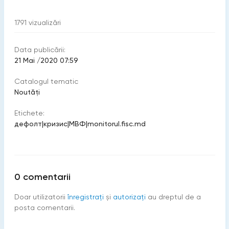
1791
vizualizări
Data publicării:
21 Mai /2020 07:59
Catalogul tematic
Noutăți
Etichete:
дефолт
|
кризис
|
МВФ
|
monitorul.fisc.md
0
comentarii
Doar utilizatorii
înregistraţi
şi
autorizați
au dreptul de a
posta comentarii.