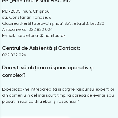
PP „Monitorul Fiscal FISC.MD”
MD-2005, mun. Chișinău
str. Constantin Tănase, 6
Clădirea „Fertilitatea-Chișinău” S.A., etajul 3, bir. 320
Anticamera:
022 822 024
E-mail:
secretariat@monitor.tax
Centrul de Asistență și Contact:
022 822 024
Dorești să obții un răspuns operativ și
complex?
Expediază-ne întrebarea ta și obține răspunsul experților
din domeniu în cel mai scurt timp, la adresa de e-mail sau
plasat în rubrica „Întrebări și răspunsuri”