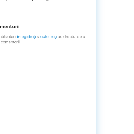
mentarii
tilizatorii
înregistraţi
şi
autorizați
au dreptul de a
 comentarii.