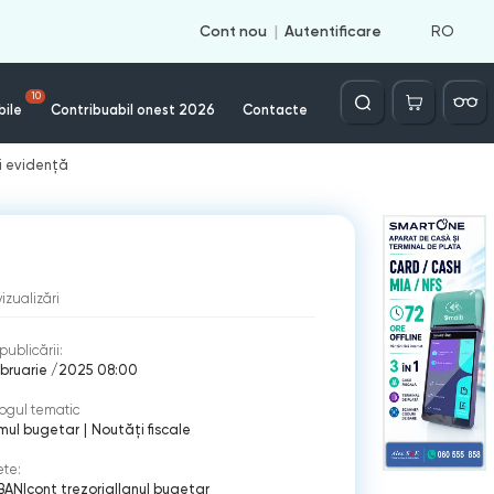
RO
Cont nou
Autentificare
Căutare
10
bile
Contribuabil onest 2026
Contacte
și evidență
vizualizări
publicării:
bruarie /2025 08:00
ogul tematic
mul bugetar
|
Noutăți fiscale
ete:
IBAN
|
cont trezorial
|
anul bugetar