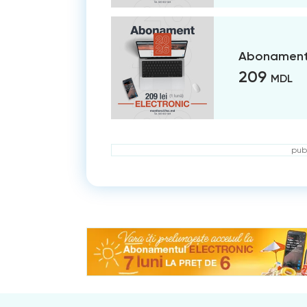
Abonament 
209
MDL
publ