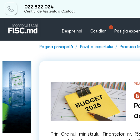
022 822 024
Centrul de Asistență și Contact
1
Despre noi
Cotidian
Poziția exper
Pagina principală
Poziția expertului
Practica f
PR
P
a
Prin Ordinul ministrului Finanțelor nr.