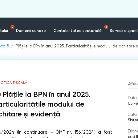
2
1
tului
Domenii conexe
Contabilitatea sectorială
Servicii disponi
iscală
Plățile la BPN în anul 2025. Particularitățile modului de achitare 
ACTICA FISCALĂ
2946
Plățile la BPN în anul 2025.
Data 
articularitățile modului de
05 Fe
chitare și evidență
Catal
Siste
Etich
 156/2024 (în continuare – OMF nr. 156/2024) a fost
cod 