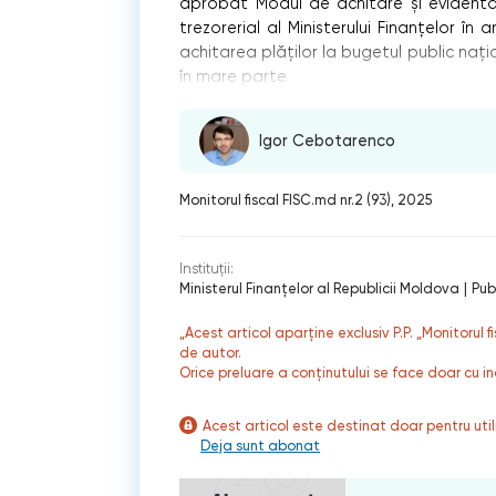
aprobat Modul de achitare şi evidentă a
trezorerial al Ministerului Finanţelor în
achitarea plăților la bugetul public naţi
în mare parte
Igor Cebotarenco
Monitorul fiscal FISC.md nr.2 (93), 2025
Instituții:
Ministerul Finanțelor al Republicii Moldova
|
Pub
„Acest articol aparține exclusiv P.P. „Monitorul 
de autor.
Orice preluare a conținutului se face doar cu in
Acest articol este destinat doar pentru ut
Deja sunt abonat