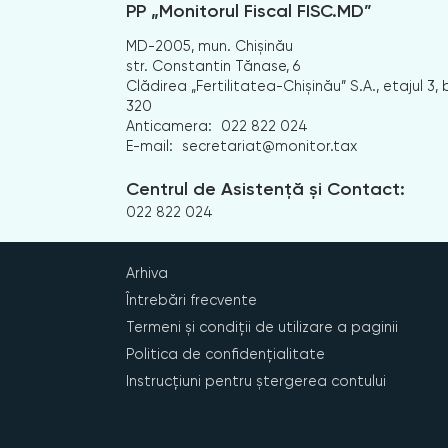
PP „Monitorul Fiscal FISC.MD”
MD-2005, mun. Chișinău
str. Constantin Tănase, 6
Clădirea „Fertilitatea-Chișinău” S.A., etajul 3, b
320
Anticamera:
022 822 024
E-mail:
secretariat@monitor.tax
Centrul de Asistență și Contact:
022 822 024
Arhiva
Întrebări frecvente
Termeni și condiții de utilizare a paginii
Politica de confidențialitate
Instrucțiuni pentru ștergerea contului