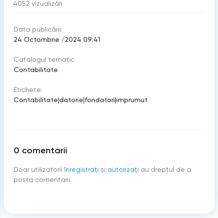
4052
vizualizări
Data publicării:
24 Octombrie /2024 09:41
Catalogul tematic
Contabilitate
Etichete:
Contabilitate
|
datorie
|
fondatori
|
imprumut
0
comentarii
Doar utilizatorii
înregistraţi
şi
autorizați
au dreptul de a
posta comentarii.