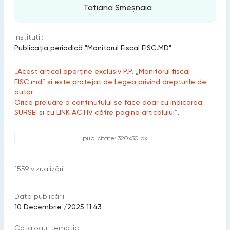
Tatiana Smeșnaia
Instituții:
Publicaţia periodică "Monitorul Fiscal FISC.MD"
„Acest articol aparține exclusiv P.P. „Monitorul fiscal
FISC.md” și este protejat de Legea privind drepturile de
autor.
Orice preluare a conținutului se face doar cu indicarea
SURSEI și cu LINK ACTIV către pagina articolului”.
publicitate: 320x50 px
1559
vizualizări
Data publicării:
10 Decembrie /2025 11:43
Catalogul tematic