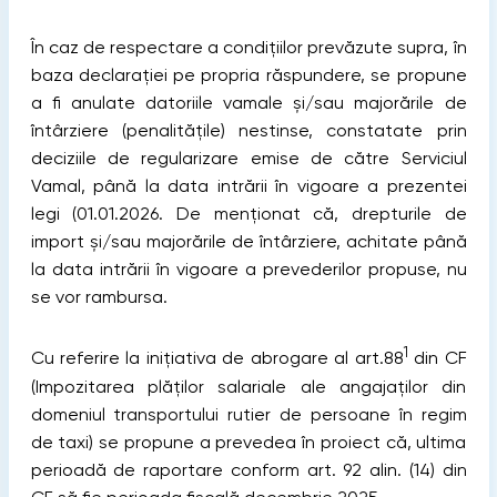
În caz de respectare a condițiilor prevăzute supra, în
baza declarației pe propria răspundere, se propune
a fi anulate datoriile vamale şi/sau majorările de
întârziere (penalităţile) nestinse, constatate prin
deciziile de regularizare emise de către Serviciul
Vamal, până la data intrării în vigoare a prezentei
legi (01.01.2026. De menționat că, drepturile de
import şi/sau majorările de întârziere, achitate până
la data intrării în vigoare a prevederilor propuse, nu
se vor rambursa.
1
Cu referire la inițiativa de abrogare al art.88
din CF
(Impozitarea plăţilor salariale ale angajaţilor din
domeniul transportului rutier de persoane în regim
de taxi) se propune a prevedea în proiect că, ultima
perioadă de raportare conform art. 92 alin. (14) din