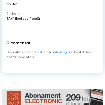
Noutăți
Etichete:
TAXI18
|
politica fiscală
0
comentarii
Doar utilizatorii
înregistraţi
şi
autorizați
au dreptul de a
posta comentarii.