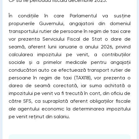
CF să fie perioada fiscală decembrie 2025.
În condițiile în care Parlamentul va susține
propunerile Guvernului, angajatorii din domeniul
transportului rutier de persoane în regim de taxi care
vor prezenta Serviciului Fiscal de Stat o dare de
seamă, aferent lunii ianuarie a anului 2026, privind
calcularea impozitului pe venit, a contribuţiilor
sociale şi a primelor medicale pentru angajaţii
conducători auto ce efectuează transport rutier de
persoane în regim de taxi (TAXI18), vor prezenta o
darea de seamă corectată, iar suma achitată a
impozitului pe venit va fi trecută în cont, din oficiu de
către SFS, ca supraplată aferent obligațiilor fiscale
ale agentului economic la determinarea impozitului
pe venit reținut din salariu.