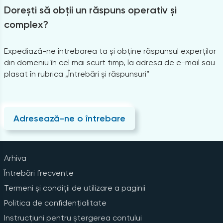
Dorești să obții un răspuns operativ și
complex?
Expediază-ne întrebarea ta și obține răspunsul experților
din domeniu în cel mai scurt timp, la adresa de e-mail sau
plasat în rubrica „Întrebări și răspunsuri”
Adresează-ne o întrebare
Arhiva
Întrebări frecvente
Termeni și condiții de utilizare a paginii
Politica de confidențialitate
Instrucțiuni pentru ștergerea contului