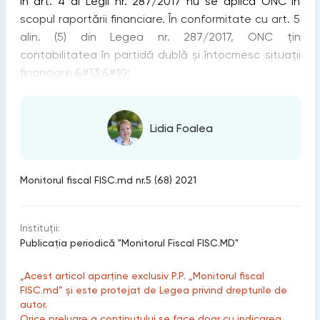
în art. 4 al Legii nr. 287/2017 nu se aplică ONC în
scopul raportării financiare. În conformitate cu art. 5
alin. (5) din Legea nr. 287/2017, ONC țin
contabilitatea în partidă dublă și întocmesc situații
financiare &#13;&#10;
Lidia Foalea
Monitorul fiscal FISC.md nr.5 (68) 2021
Instituții:
Publicaţia periodică "Monitorul Fiscal FISC.MD"
„Acest articol aparține exclusiv P.P. „Monitorul fiscal
FISC.md” și este protejat de Legea privind drepturile de
autor.
Orice preluare a conținutului se face doar cu indicarea