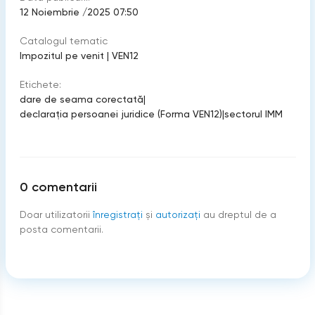
12 Noiembrie /2025 07:50
Catalogul tematic
Impozitul pe venit
|
VEN12
Etichete:
dare de seama corectată
|
declaraţia persoanei juridice (Forma VEN12)
|
sectorul IMM
0
comentarii
Doar utilizatorii
înregistraţi
şi
autorizați
au dreptul de a
posta comentarii.