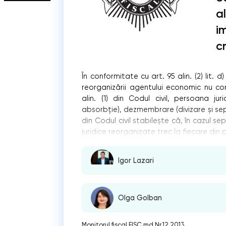
al
im
c
În conformitate cu art. 95 alin. (2) lit. 
reorganizării agentului economic nu cons
alin. (1) din Codul civil, persoana ju
absorbţie), dezmembrare (divizare şi sep
din Codul civil stabileşte că, în cazul sep
juridice reorganizate trec la ﬁecare din p
Igor Lazari
Olga Golban
Monitorul fiscal FISC.md Nr.12 2013