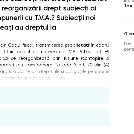
Etich
T.V.A
 reorganizării drept subiecți ai
punerii cu T.V.A.? Subiecții noi
reați au dreptul la
0
co
Doar u
d) din Codul ﬁscal, transmiterea proprietăţii în cadrul
posta
tituie obiect al impunerii cu T.V.A. Potrivit art. 69
ridică se reorganizează prin fuziune (contopire şi
arare) sau transformare. Totodată, art. 70 alin. (4)
arării, o parte din drepturile şi obligaţiile persoanei
ersoanele juridice participante...