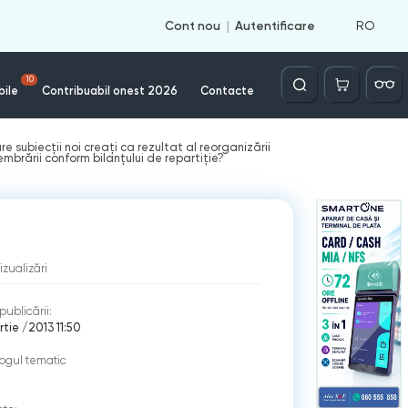
RO
Cont nou
Autentificare
Căutare
10
bile
Contribuabil onest 2026
Contacte
e subiecții noi creați ca rezultat al reorganizării
membrării conform bilanțului de repartiție?
izualizări
publicării:
rtie /2013 11:50
ogul tematic