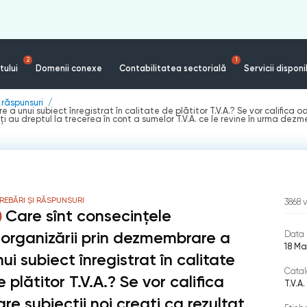
2
1
tului
Domenii conexe
Contabilitatea sectorială
Servicii disponi
i răspunsuri
a unui subiect înregistrat în calitate de plătitor T.V.A.? Se vor caliﬁca oar
eați au dreptul la trecerea în cont a sumelor T.V.A. ce le revine în urma dez
REBĂRI ȘI RĂSPUNSURI
3868
v
Care sînt consecințele
eorganizării prin dezmembrare a
Data 
18 Ma
ui subiect înregistrat în calitate
Catal
e plătitor T.V.A.? Se vor caliﬁca
T.V.A.
are subiecții noi creați ca rezultat