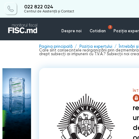
022 822 024
Centrul de Asistență și Contact
3
Despre noi
Cotidian
Poziția exper
Pagina principală
Poziția expertului
Întrebări ș
Care sînt consecințele reorganizării prin dezmembrare 
drept subiecți ai impunerii cu T.V.A.? Subiecții noi cr
ÎNT
r
un
d
o