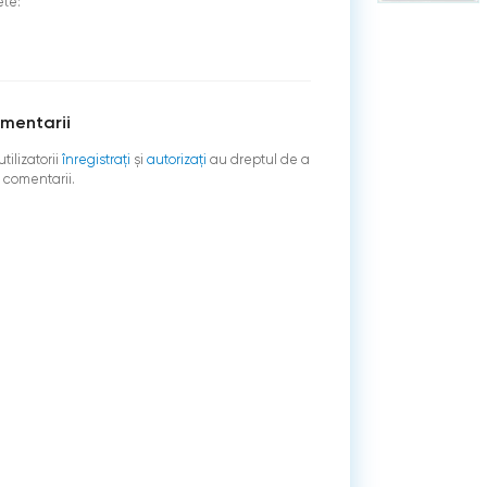
ete:
mentarii
tilizatorii
înregistraţi
şi
autorizați
au dreptul de a
 comentarii.