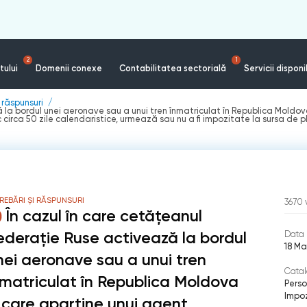
2
1
tului
Domenii conexe
Contabilitatea sectorială
Servicii disponi
i răspunsuri
 la bordul unei aeronave sau a unui tren înmatriculat în Republica Moldov
circa 50 zile calendaristice, urmează sau nu a ﬁ impozitate la sursa de pl
REBĂRI ȘI RĂSPUNSURI
3670
În cazul în care cetățeanul
ederație Ruse activează la bordul
Data 
18 Ma
nei aeronave sau a unui tren
Catal
nmatriculat în Republica Moldova
Perso
Impoz
i care aparține unui agent