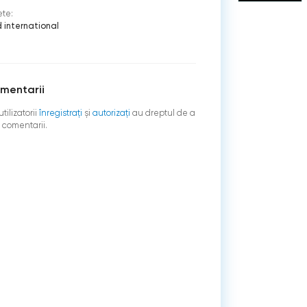
ete:
 international
mentarii
tilizatorii
înregistraţi
şi
autorizați
au dreptul de a
 comentarii.