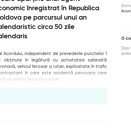
Etich
conomic înregistrat în Republica
Acord
oldova pe parcursul unui an
alendaristic circa 50 zile
alendaris
0
co
Doar u
 al Acordului, independent de prevederile punctelor 1
posta
le obţinute în legătură cu activitatea salariată
onavă, vehicul feroviar şi rutier, exploatate în traﬁc
 Contractant în care este rezidentă persoana care
 un vehicul feroviar şi rutier.