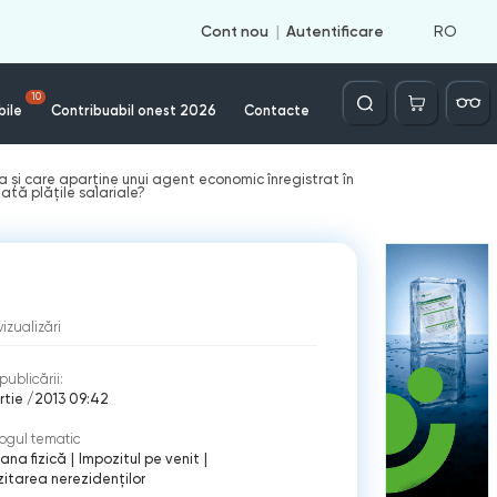
RO
Cont nou
Autentificare
Căutare
10
bile
Contribuabil onest 2026
Contacte
a şi care aparține unui agent economic înregistrat în
ată plățile salariale?
vizualizări
publicării:
rtie /2013 09:42
ogul tematic
ana fizică
|
Impozitul pe venit
|
itarea nerezidenţilor