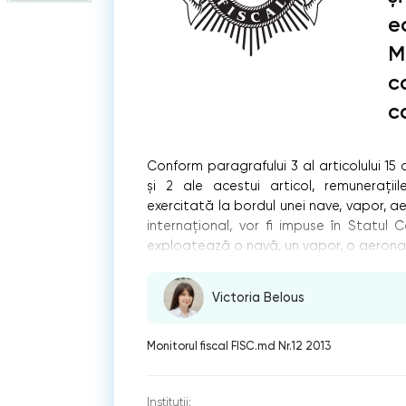
e
M
c
c
Conform paragrafului 3 al articolului 15
şi 2 ale acestui articol, remuneraţii
exercitată la bordul unei nave, vapor, aer
internaţional, vor ﬁ impuse în Statul
exploatează o navă, un vapor, o aeronavă,
Victoria Belous
Monitorul fiscal FISC.md Nr.12 2013
Instituții: