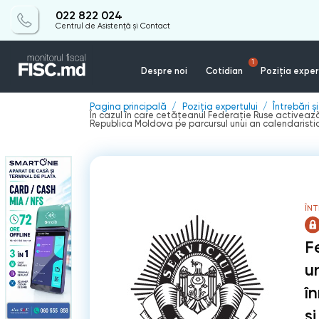
022 822 024
Centrul de Asistență și Contact
1
Despre noi
Cotidian
Poziția exper
Pagina principală
Poziția expertului
Întrebări ș
În cazul în care cetățeanul Federație Ruse activează
Republica Moldova pe parcursul unui an calendaristic 
ÎNT
F
u
î
ş