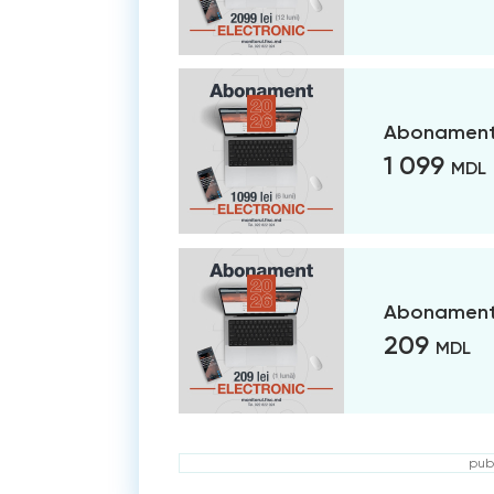
Abonament 
1 099
MDL
Abonament 
209
MDL
publ