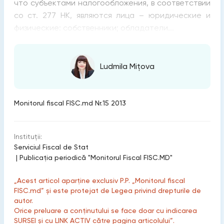
что субъектами налогообложения, в соответствии
со ст. 277 НК, являются лица – юридические и
физические: собственники; обладатели...
Ludmila Mițova
Monitorul fiscal FISC.md Nr.15 2013
Instituții:
Serviciul Fiscal de Stat
|
Publicaţia periodică "Monitorul Fiscal FISC.MD"
„Acest articol aparține exclusiv P.P. „Monitorul fiscal
FISC.md” și este protejat de Legea privind drepturile de
autor.
Orice preluare a conținutului se face doar cu indicarea
SURSEI și cu LINK ACTIV către pagina articolului”.