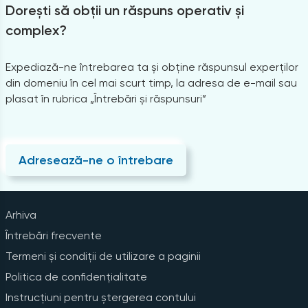
Dorești să obții un răspuns operativ și
complex?
Expediază-ne întrebarea ta și obține răspunsul experților
din domeniu în cel mai scurt timp, la adresa de e-mail sau
plasat în rubrica „Întrebări și răspunsuri”
Adresează-ne o întrebare
Arhiva
Întrebări frecvente
Termeni și condiții de utilizare a paginii
Politica de confidențialitate
Instrucțiuni pentru ștergerea contului