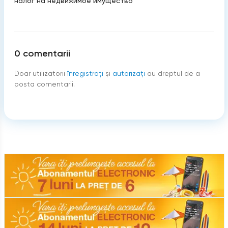
налог на недвижимое имущество
0
comentarii
Doar utilizatorii
înregistraţi
şi
autorizați
au dreptul de a
posta comentarii.