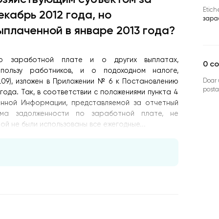
Etich
екабрь 2012 года, но
зара
ыплаченной в январе 2013 года?
о заработной плате и о других выплатах,
0
co
пользу работников, и о подоходном налоге,
Doar u
L09), изложен в Приложении № 6 к Постановлению
posta
года. Так, в соответствии с положениями пункта 4
анной Информации, представляемой за отчетный
мма задолженности по заработной плате, не
й не были использованы все ежегодные...