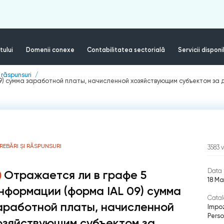
tului
Domenii conexe
Contabilitatea sectorială
Servicii disponi
i răspunsuri
9) сумма заработной платы, начисленной хозяйствующим субъектом за д
REBĂRI ȘI RĂSPUNSURI
3583
v
Data 
Отражается ли в графе 5
18 Ma
нформации (форма IAL 09) сумма
Catal
аработной платы, начисленной
Impoz
Perso
озяйствующим субъектом за