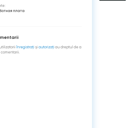
ete:
ботная плата
mentarii
tilizatorii
înregistraţi
şi
autorizați
au dreptul de a
 comentarii.