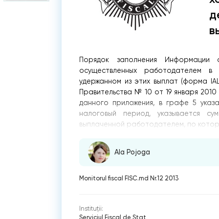
д
в
Порядок заполнения Информации 
осуществленных работодателем в 
удержанном из этих выплат (форма IA
Правительства № 10 от 19 января 2010 
данного приложения, в графе 5 указ
налоговый период, указывается су
выплаченной работодателем, по которо
Ala Pojoga
Monitorul fiscal FISC.md Nr.12 2013
Instituții:
Serviciul Fiscal de Stat