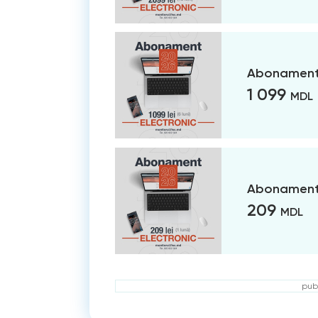
Abonament 
1 099
MDL
Abonament 
209
MDL
publ