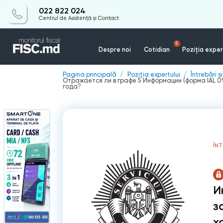
022 822 024
Centrul de Asistență și Contact
5
Despre noi
Cotidian
Poziția exper
Pagina principală
Poziția expertului
Întrebări ș
Отражается ли в графе 5 Информации (форма IAL 0
года?
ÎNT
И
з
х