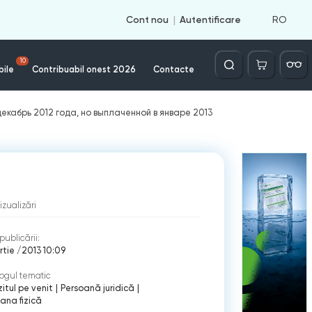
RO
Cont nou
Autentificare
Căutare
10
bile
Contribuabil onest 2026
Contacte
екабрь 2012 года, но выплаченной в январе 2013
izualizări
publicării:
rtie /2013 10:09
ogul tematic
itul pe venit
|
Persoană juridică
|
ana fizică