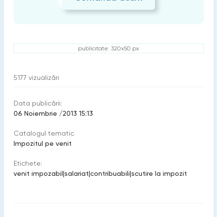
publicitate: 320x50 px
5177
vizualizări
Data publicării:
06 Noiembrie /2013 15:13
Catalogul tematic
Impozitul pe venit
Etichete:
venit impozabil
|
salariat
|
contribuabili
|
scutire la impozit