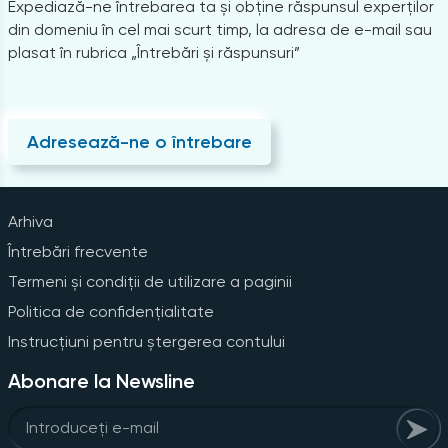
Expediază-ne întrebarea ta și obține răspunsul experților
din domeniu în cel mai scurt timp, la adresa de e-mail sau
plasat în rubrica „Întrebări și răspunsuri”
Adresează-ne o întrebare
Arhiva
Întrebări frecvente
Termeni și condiții de utilizare a paginii
Politica de confidențialitate
Instrucțiuni pentru ștergerea contului
Abonare la Newsline