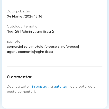
Data publicării:
04 Martie /2024 15:36
Catalogul tematic
Noutăți
|
Administrare fiscală
Etichete:
comercializare
|
metale feroase și neferoase
|
agent economic
|
regim fiscal
0
comentarii
Doar utilizatorii
înregistraţi
şi
autorizați
au dreptul de a
posta comentarii.