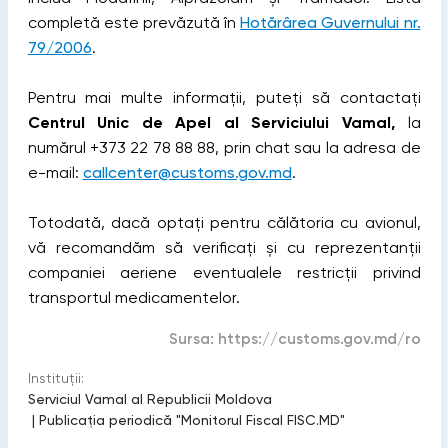
completă este prevăzută în
Hotărârea Guvernului nr.
79/2006
.
Pentru mai multe informații, puteți să contactați
Centrul Unic de Apel al Serviciului Vamal,
la
numărul +373 22 78 88 88, prin chat sau la adresa de
e-mail:
callcenter@customs.gov.md
.
Totodată, dacă optați pentru călătoria cu avionul,
vă recomandăm să verificați și cu reprezentanții
companiei aeriene eventualele restricții privind
transportul medicamentelor.
Sursa:
https://customs.gov.md/ro
Instituții:
Serviciul Vamal al Republicii Moldova
|
Publicaţia periodică "Monitorul Fiscal FISC.MD"