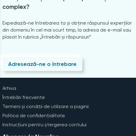
complex?
Expediază-ne întrebarea ta și obține răspunsul experților
din domeniu în cel mai scurt timp, la adresa de e-mail sau
plasat în rubrica „Întrebări și răspunsuri”
Adresează-ne o întrebare
Arhiva
Întrebări frecvente
Termeni și condiții de utilizare a paginii
Politica de confidențialitate
Instrucțiuni pentru ștergerea contului