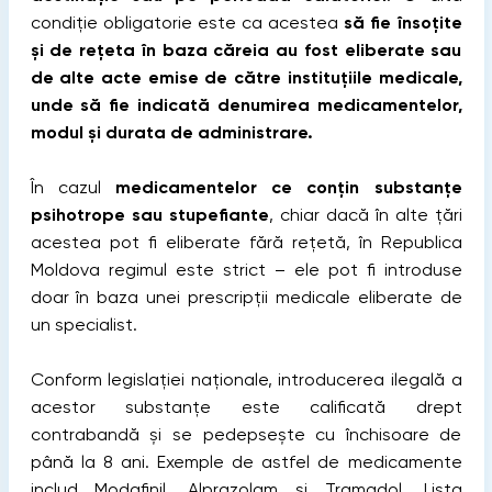
condiție obligatorie este ca acestea
să fie însoțite
și de rețeta în baza căreia au fost eliberate sau
de alte acte emise de către instituțiile medicale,
unde să fie indicată denumirea medicamentelor,
modul și durata de administrare.
În cazul
medicamentelor ce conțin substanțe
psihotrope sau stupefiante
, chiar dacă în alte țări
acestea pot fi eliberate fără rețetă, în Republica
Moldova regimul este strict – ele pot fi introduse
doar în baza unei prescripții medicale eliberate de
un specialist.
Conform legislației naționale, introducerea ilegală a
acestor substanțe este calificată drept
contrabandă și se pedepsește cu închisoare de
până la 8 ani. Exemple de astfel de medicamente
includ Modafinil, Alprazolam și Tramadol. Lista