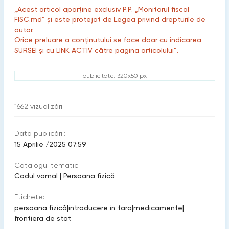
„Acest articol aparține exclusiv P.P. „Monitorul fiscal
FISC.md” și este protejat de Legea privind drepturile de
autor.
Orice preluare a conținutului se face doar cu indicarea
SURSEI și cu LINK ACTIV către pagina articolului”.
publicitate: 320x50 px
1662
vizualizări
Data publicării:
15 Aprilie /2025 07:59
Catalogul tematic
Codul vamal
|
Persoana fizică
Etichete:
persoana fizică
|
introducere in tara
|
medicamente
|
frontiera de stat