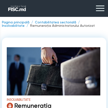
Pagina principală
Contabilitatea sectorială
Insolvabilitate
Remunerația Administratorului Autorizat
INSOLVABILITATE
Remunerația