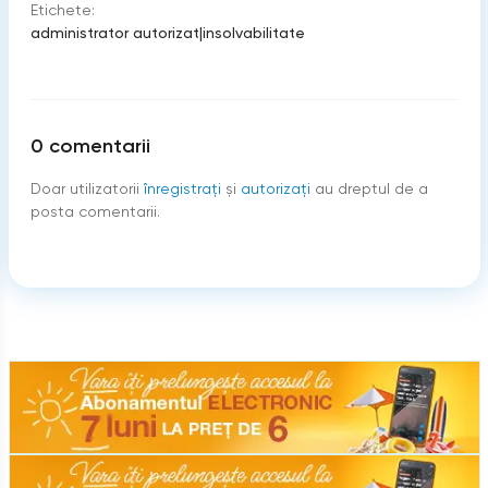
Etichete:
administrator autorizat
|
insolvabilitate
0
comentarii
Doar utilizatorii
înregistraţi
şi
autorizați
au dreptul de a
posta comentarii.