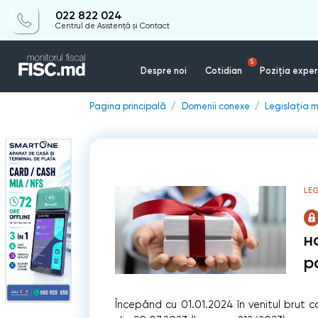
022 822 024
Centrul de Asistență și Contact
5
Despre noi
Cotidian
Poziția exper
Pagina principală
Domenii conexe
Legislația m
LEG
н
р
Începând cu 01.01.2024 în venitul brut con