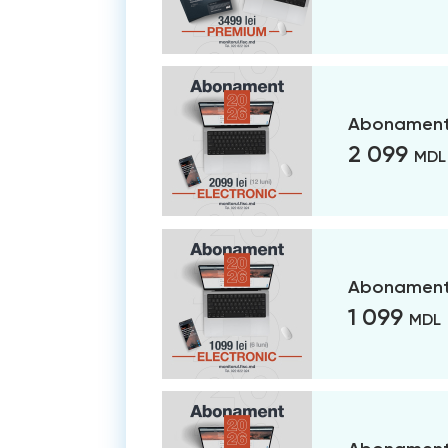
Abonament 
2 099
MDL
Abonament 
1 099
MDL