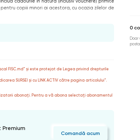
includ cadourile în natură (inclusiv vouchere) primite
 pentru copiii minori ai acestora, cu ocazia zilelor de
0
co
Doar u
posta
fiscal FISC.md” și este protejat de Legea privind drepturile
dicarea SURSEI și cu LINK ACTIV către pagina articolului”.
ilizatorii abonați. Pentru a vă abona selectați abonamentul
 Premium
Comandă acum