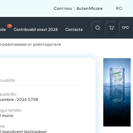
RO
Cont nou
Autentificare
Căutare
10
bile
Contribuabil onest 2026
Contacte
ые работниками от работодателя
izualizări
publicării:
ecembrie /2024 07:58
ogul tematic
 muncii
ete:
 muncii
|
venit brut
|
cadouri