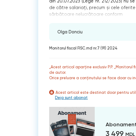
din 20.07.2023 (Lege nr. 212/2023) nu se 
de către salariați, precum şi cele oferite
sărbătoare nelucrătoare conform
Olga Donciu
Monitorul fiscal FISC.md nr.7 (91) 2024
„Acest articol aparține exclusiv P.P. „Monitorul 
de autor.
Orice preluare a conținutului se face doar cu in
Acest articol este destinat doar pentru ut
Deja sunt abonat
Abonament
3 499
MDL