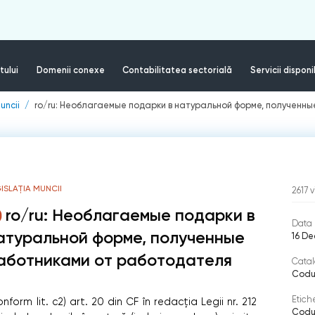
tului
Domenii conexe
Contabilitatea sectorială
Servicii disponi
uncii
ro/ru: Необлагаемые подарки в натуральной форме, полученн
ISLAȚIA MUNCII
2617
v
ro/ru: Необлагаемые подарки в
Data 
атуральной форме, полученные
16 D
аботниками от работодателя
Catal
Codul
Etich
form lit. c2) art. 20 din CF în redacția Legii nr. 212
Codul