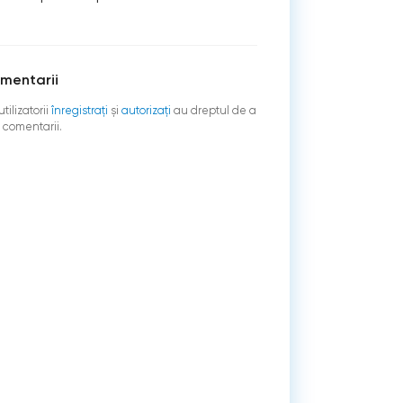
mentarii
tilizatorii
înregistraţi
şi
autorizați
au dreptul de a
 comentarii.