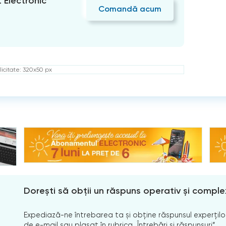
Electronic
Comandă acum
icitate: 320x50 px
Dorești să obții un răspuns operativ și comple
Expediază-ne întrebarea ta și obține răspunsul experților
de e-mail sau plasat în rubrica „Întrebări și răspunsuri”