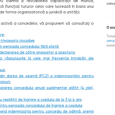
u odihnă și restabilirea capacității de muncă,
conc
ă (funcția) tuturor celor care lucrează în baza unui
de forma organizatorică și juridică a unității.
 activă a concediilor, vă propunem să consultați o
0
ко
are
;
Тольк
тпускного пособия
авто
комм
n perioada concediului fără plată
;
i declararea de către angajator a acestora
;
: răspunsurile la cele mai frecvente întrebări ale
uli
;
 2 din darea de seamă IPC21 a indemnizațiilor pentru
olosit
;
vizarea concediului anual suplimentar plătit (4 zile),
 neplătit de îngrijire a copilului de la 3 la 4 ani
;
ru perioada concediului de îngrijire a copilului
rivind indemnizația pentru concediu de odihnă, premii