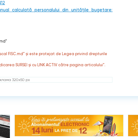
N12
al calculată personalului din unitățile bugetare:
.md"
fiscal FISC.md” și este protejat de Legea privind drepturile
dicarea SURSEI și cu LINK ACTIV către pagina articolului”.
клама 320x50 px