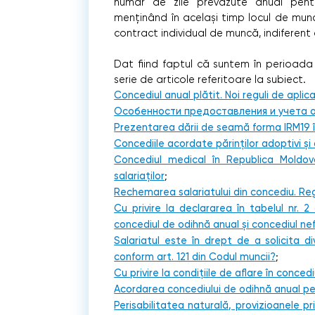
număr de zile prevăzute anual pentr
menținând în același timp locul de munc
contract individual de muncă, indiferent 
Dat fiind faptul că suntem în perioada
serie de articole referitoare la subiect.
Concediul anual plătit. Noi reguli de aplic
Особенности предоставления и учета о
Prezentarea dării de seamă forma IRM19 î
Concediile acordate părinților adoptivi ș
Concediul medical în Republica Moldova
salariaților
;
Rechemarea salariatului din concediu. Reg
Cu privire la declararea în tabelul nr.
concediul de odihnă anual și concediul nef
Salariatul este în drept de a solicita di
conform art. 121 din Codul muncii?
;
Cu privire la condițiile de aflare în concediu
Acordarea concediului de odihnă anual pent
Perisabilitatea naturală, provizioanele p