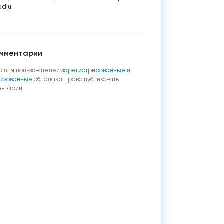
ediu
мментарии
о для пользователей
зарегистрированные
и
ризованные
обладают право публиковать
ентарии