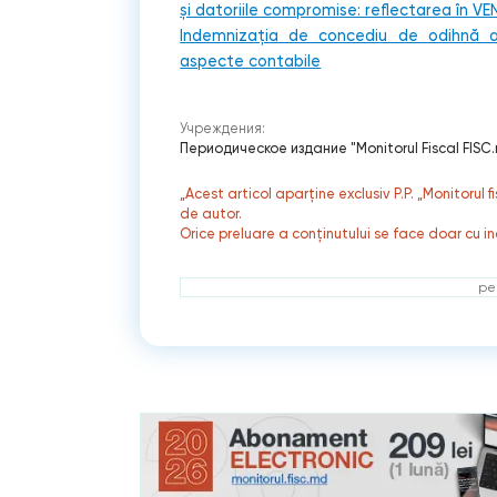
și datoriile compromise: reflectarea în VE
Indemnizația de concediu de odihnă anu
aspecte contabile
Учреждения:
Периодическое издание "Monitorul Fiscal FISC
„Acest articol aparține exclusiv P.P. „Monitorul 
de autor.
Orice preluare a conținutului se face doar cu in
ре