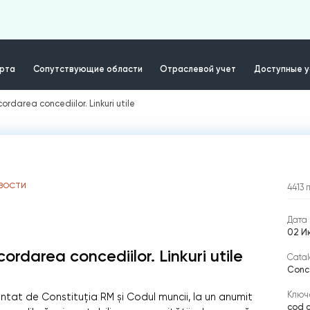
ерта
Сопутствующие области
Отраслевой учет
Доступные у
ordarea concediilor. Linkuri utile
ВОСТИ
4413
Дата 
02 И
cordarea concediilor. Linkuri utile
Catal
Conc
Ключ
ntat de Constituția RM și Codul muncii, la un anumit
cod c