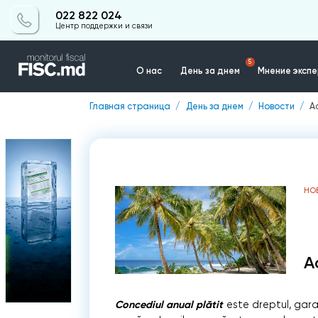
022 822 024
Центр поддержки и связи
5
О нас
День за днем
Мнение эксп
Главная страница
День за днем
Новости
Ac
Контакты
НО
A
Concediul anual plătit
este dreptul, gara