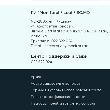
ПИ "Monitorul Fiscal FISC.MD"
MD-2005, мун. Кишинэу
ул. Константин Тэнасе, 6
Здание „Fertilitatea-Chișinău” S.A., 3-й этаж,
офис. 320
Приемная:
022 822 024
E-mail:
secretariat@monitor.tax
Центр Поддержки и Связи:
022 822 024
Архив
Часто задаваемые вопросы
Термины и условия использования сайта
Политика конфиденциальности
Instrucțiuni pentru ștergerea contului