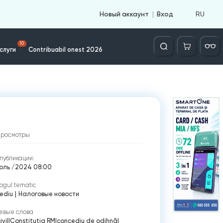
RU
Новый аккаунт
Вход
Căutare
10
слуги
Contribuabil onest 2026
просмотры
публикации:
юль /2024 08:00
ogul tematic
ediu
|
Налоговые новости
евые слова
ivil
|
Constitutia RM
|
concediu de odihnă
|