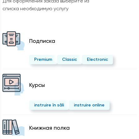
Для оформления заказа выберите из
списка необходимую услугу
Подписка
Premium
Classic
Electronic
Курсы
instruire în săli
instruire online
Kнижная полка