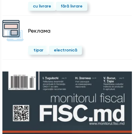
cu livrare
fără livrare
Реклама
tipar
electronică