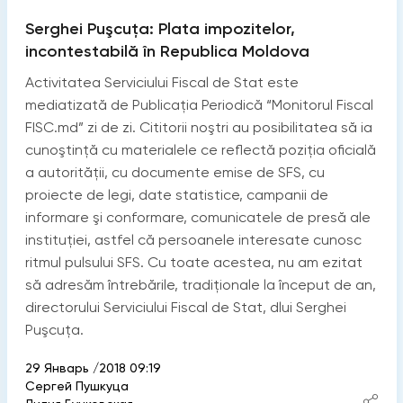
Serghei Puşcuţa: Plata impozitelor,
incontestabilă în Republica Moldova
Activitatea Serviciului Fiscal de Stat este
mediatizată de Publicaţia Periodică “Monitorul Fiscal
FISC.md” zi de zi. Cititorii noştri au posibilitatea să ia
cunoştinţă cu materialele ce reflectă poziţia oficială
a autorităţii, cu documente emise de SFS, cu
proiecte de legi, date statistice, campanii de
informare şi conformare, comunicatele de presă ale
instituţiei, astfel că persoanele interesate cunosc
ritmul pulsului SFS. Cu toate acestea, nu am ezitat
să adresăm întrebările, tradiţionale la început de an,
directorului Serviciului Fiscal de Stat, dlui Serghei
Puşcuţa.
29 Январь /2018 09:19
Сергей Пушкуца