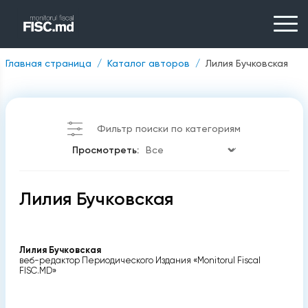
Главная страница
Каталог авторов
Лилия Бучковская
Фильтр поиски по категориям
Просмотреть:
Лилия Бучковская
Лилия Бучковская
веб-редактор Периодического Издания «Monitorul Fiscal
FISC.MD»