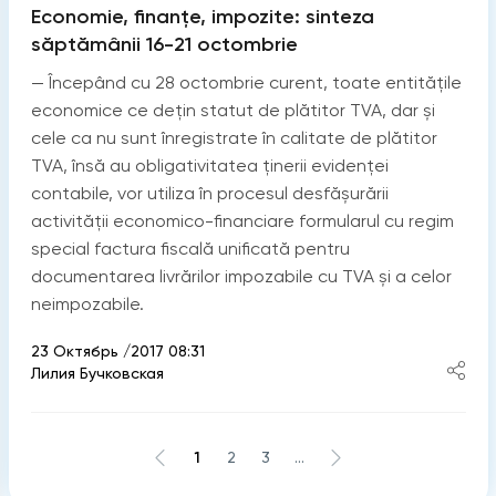
Economie, finanţe, impozite: sinteza
săptămânii 16-21 octombrie
— Începând cu 28 octombrie curent, toate entitățile
economice ce dețin statut de plătitor TVA, dar și
cele ca nu sunt înregistrate în calitate de plătitor
TVA, însă au obligativitatea ținerii evidenței
contabile, vor utiliza în procesul desfășurării
activității economico-financiare formularul cu regim
special factura fiscală unificată pentru
documentarea livrărilor impozabile cu TVA și a celor
neimpozabile.
23 Октябрь /2017 08:31
Лилия Бучковская
1
2
3
...