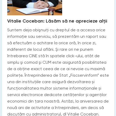
Vitalie Coceban: Lăsăm să ne aprecieze alţii
Suntem deja obişnuiţi cu dreptul de a accesa orice
informaţie sau serviciu, să prezentăm un raport sau
să efectuăm o achitare la orice oră, în orice zi,
indiferent de locul aflării. Şi rare ori ne punem
întrebarea CINE stă în spatele click-ului, atât de
simplu şi comod şi CUM este asigurată posibilitatea
de a obţine exact ceea de ce ai nevoie cu maximă
politeţe. Întreprinderea de Stat „Fiscservinform” este
una din instituţiile care asigură dezvoltarea și
funcționalitatea multor sisteme informaţionale și
servicii electronice dedicate cetățenilor și agenților
economici din ţara noastră. Astăzi, la aniversarea de
nouă ani de activitate a întreprinderii, am decis să
discutăm cu administratorul, dl Vitalie Coceban.