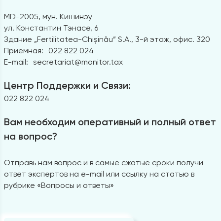
MD-2005, мун. Кишинэу
ул. Константин Тэнасе, 6
Здание „Fertilitatea-Chișinău” S.A., 3-й этаж, офис. 320
Приемная:
022 822 024
E-mail:
secretariat@monitor.tax
Центр Поддержки и Связи:
022 822 024
Вам необходим оперативный и полный ответ
на вопрос?
Отправь нам вопрос и в самые сжатые сроки получи
ответ экспертов на e-mail или ссылку на статью в
рубрике «Вопросы и ответы»