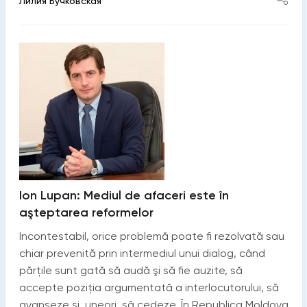
Лилия Бучковская
Ion Lupan: Mediul de afaceri este în
aşteptarea reformelor
Incontestabil, orice problemă poate fi rezolvată sau
chiar prevenită prin intermediul unui dialog, când
părţile sunt gată să audă şi să fie auzite, să
accepte poziţia argumentată a interlocutorului, să
avanseze și, uneori, să cedeze. În Republica Moldova