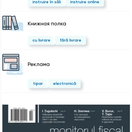
instruire în săli
instruire online
Kнижная полка
cu livrare
fără livrare
Реклама
tipar
electronică