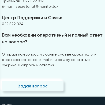
Приемная:
022 822 024
E-mail:
secretariat@monitor.tax
Центр Поддержки и Связи:
022 822 024
Вам необходим оперативный и полный ответ
на вопрос?
Отправь нам вопрос и в самые сжатые сроки получи
ответ экспертов на e-mail или ссылку на статью в
рубрике «Вопросы и ответы»
Задай вопрос
Архив