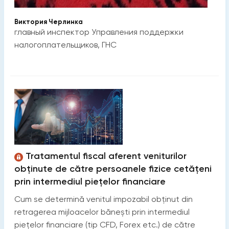
Виктория Черлинка
главный инспектор Управления поддержки
налогоплательщиков, ГНС
Tratamentul fiscal aferent veniturilor
obținute de către persoanele fizice cetățeni
prin intermediul piețelor financiare
Cum se determină venitul impozabil obținut din
retragerea mijloacelor bănești prin intermediul
piețelor financiare (tip CFD, Forex etc.) de către