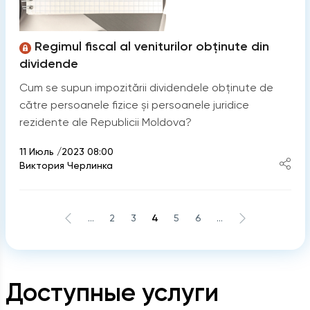
Regimul fiscal al veniturilor obținute din
dividende
Cum se supun impozitării dividendele obținute de
către persoanele fizice și persoanele juridice
rezidente ale Republicii Moldova?
11 Июль /2023 08:00
Виктория Черлинка
...
2
3
4
5
6
...
Доступные услуги