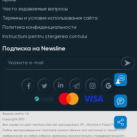
Часто задаваемые вопросы
Термины и условия использования сайта
Политика конфиденциальности
Instrucțiuni pentru ștergerea contului
Подписка на Newsline
Версия сайта: 1.0
Copyright 2021
Все права на сайт monitorul.fisc.md принадлежат P.P. „Monitorul Fiscal FISC.MD”.
Любое воспроизведение текстов (в полном объеме или частично), а также
изображений из любой рубрики, возможны исключительно с предварительного