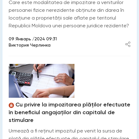
Care este modalitatea de impozitare a veniturilor
persoanei fizice nerezidente obținute din darea în
locațiune a proprietății sale aflate pe teritoriul
Republicii Moldova unei persoane juridice rezidente?
09 Январь /2024 09:31
Виктория Черлинка
Cu privire la impozitarea plăților efectuate
în beneficiul angajaților din capitalul de
stimulare
Urmează a fi reținut impozitul pe venit la sursa de
plată din plățile efectuate din capitalul de stimulare