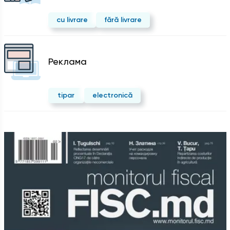
cu livrare
fără livrare
Реклама
tipar
electronică