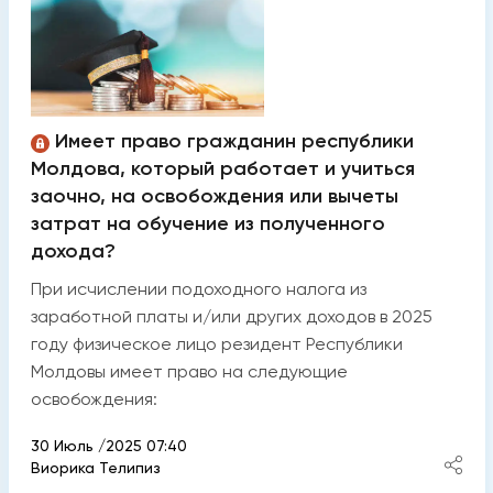
Имеет право гражданин республики
Молдова, который работает и учиться
заочно, на освобождения или вычеты
затрат на обучение из полученного
дохода?
При исчислении подоходного налога из
заработной платы и/или других доходов в 2025
году физическое лицо резидент Республики
Молдовы имеет право на следующие
освобождения:
30 Июль /2025 07:40
Виорика Телипиз