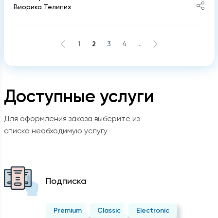
Виорика Телипиз
1
2
3
4
...
Доступные услуги
Для оформления заказа выберите из
списка необходимую услугу
Подписка
Premium
Classic
Electronic