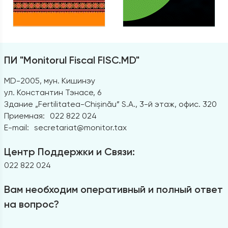
ПИ "Monitorul Fiscal FISC.MD"
MD-2005, мун. Кишинэу
ул. Константин Тэнасе, 6
Здание „Fertilitatea-Chișinău” S.A., 3-й этаж, офис. 320
Приемная:
022 822 024
E-mail:
secretariat@monitor.tax
Центр Поддержки и Связи:
022 822 024
Вам необходим оперативный и полный ответ
на вопрос?