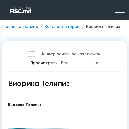
Главная страница
Каталог авторов
Виорика Телипиз
Фильтр поиски по категориям
Просмотреть:
Виорика Телипиз
Виорика Телипиз