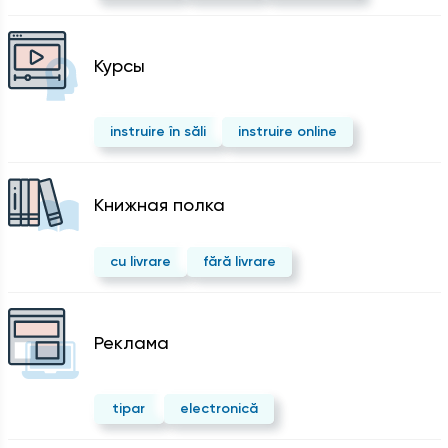
Курсы
instruire în săli
instruire online
Kнижная полка
cu livrare
fără livrare
Реклама
tipar
electronică