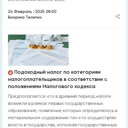
24 Февраль /2025 08:00
Виорика Телипиз
Подоходный налог по категориям
налогоплательщиков в соответствии с
положениями Налогового кодекса
Предполагается что в древний период налоги
возникли в рамках первых государственных
образований, появление которых определялось в
материальном содержании тех кто осуществлял
власть в государстве, исполняя государственные