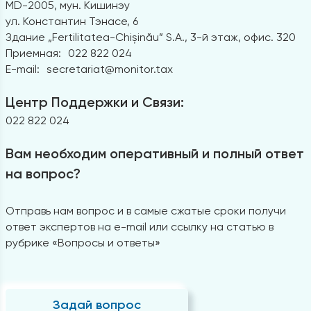
MD-2005, мун. Кишинэу
ул. Константин Тэнасе, 6
Здание „Fertilitatea-Chișinău” S.A., 3-й этаж, офис. 320
Приемная:
022 822 024
E-mail:
secretariat@monitor.tax
Центр Поддержки и Связи:
022 822 024
Вам необходим оперативный и полный ответ
на вопрос?
Отправь нам вопрос и в самые сжатые сроки получи
ответ экспертов на e-mail или ссылку на статью в
рубрике «Вопросы и ответы»
Задай вопрос