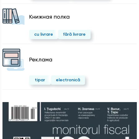
Kнижная полка
cu livrare
fără livrare
Реклама
tipar
electronică