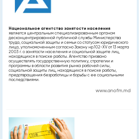
Национальное агентство занятости населения
является центральным специализированным органом
десконцентрированной публичной службы Министерства
труда, социальной защиты и семьи со статусом юридического
лица, уполномоченным согласно Закону нр.102-XV от 13 марта
2003 г. о занятости населения и социальной защите лиц,
находящихся в поиске работы. Агентство призвано
осуществлять государственную политику, стратегии и
программы в области развития рынка рабочей силы,
социальной защиты лиц, находящихся в поиске работы,
предотвращения безработицы и борьбы с ее социальными
последствиями.
www.anofm.md