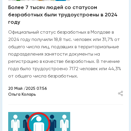
Более 7 тысяч людей со статусом
безработных были трудоустроены в 2024
году
Официальный статус безработных в Молдове в
2024 году получили 18,8 тыс. человек или 31,7% от
общего числа лиц, подавших в территориальные
подразделения занятости документы на
регистрацию в качестве безработных. В течение
года было трудоустроено 7172 человек или 44,3%
от общего числа безработных.
20 Май /2025 07:56
Ольга Коларь