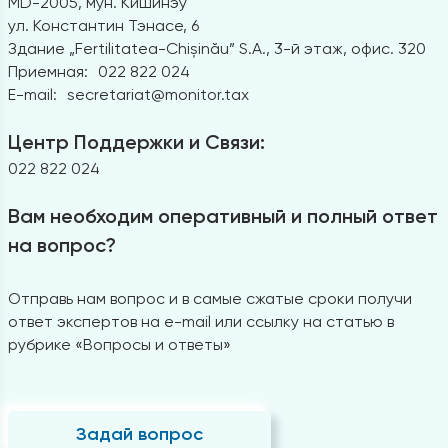
MD-2005, мун. Кишинэу
ул. Константин Тэнасе, 6
Здание „Fertilitatea-Chișinău” S.A., 3-й этаж, офис. 320
Приемная:
022 822 024
E-mail:
secretariat@monitor.tax
Центр Поддержки и Связи:
022 822 024
Вам необходим оперативный и полный ответ
на вопрос?
Отправь нам вопрос и в самые сжатые сроки получи
ответ экспертов на e-mail или ссылку на статью в
рубрике «Вопросы и ответы»
Задай вопрос