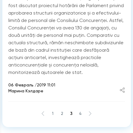
fost discutat proiectul hotărârii de Parlament privind
aprobarea structurii organizatorice și a efectivului-
limită de personal ale Consiliului Concurenței. Astfel,
Consiliul Concurenței va avea 130 de angajați, cu
două unități de personal mai puțin. Comparativ cu
actuala structură, rămân neschimbate subdiviziunile
de bază din cadrul instituției care desfășoară
acțiuni anticartel, investighează practicile
anticoncurențiale și concurența neloială,
monitorizează ajutoarele de stat.
06 Февраль /2019 11:01
Марина Кэлдаре
1
2
3
4