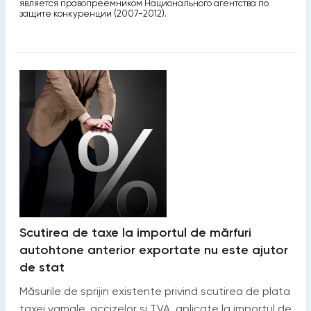
является правопреемником Национального агентства по
защите конкуренции (2007-2012).
Scutirea de taxe la importul de mărfuri
autohtone anterior exportate nu este ajutor
de stat
Măsurile de sprijin existente privind scutirea de plata
taxei vamale, accizelor şi TVA, aplicate la importul de