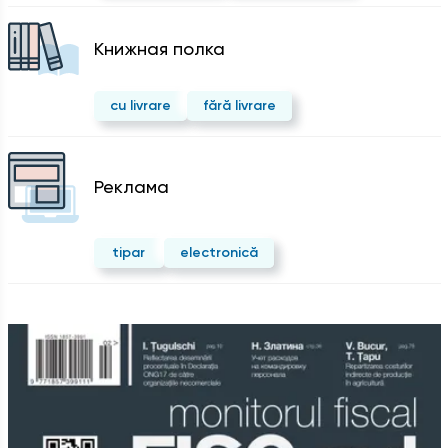
Kнижная полка
cu livrare
fără livrare
Реклама
tipar
electronică