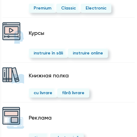
Premium
Classic
Electronic
Курсы
instruire în săli
instruire online
Kнижная полка
cu livrare
fără livrare
Реклама