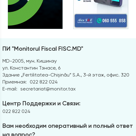
ПИ "Monitorul Fiscal FISC.MD"
MD-2005, мун. Кишинэу
ул. Константин Тэнасе, 6
Здание „Fertilitatea-Chișinău” S.A., 3-й этаж, офис. 320
Приемная:
022 822 024
E-mail:
secretariat@monitor.tax
Центр Поддержки и Связи:
022 822 024
Вам необходим оперативный и полный ответ
на вопрос?