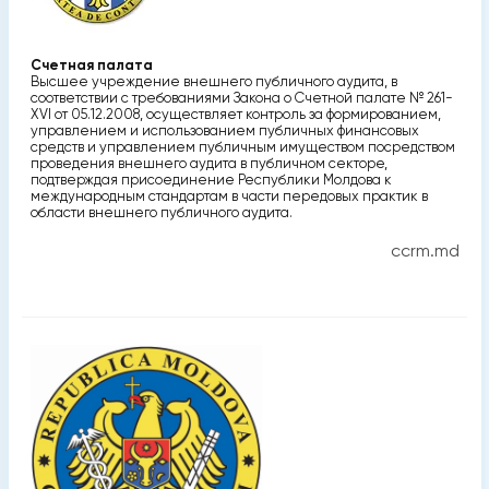
Счетная палата
Высшее учреждение внешнего публичного аудита, в
соответствии с требованиями Закона о Счетной палате № 261-
XVI от 05.12.2008, осуществляет контроль за формированием,
управлением и использованием публичных финансовых
средств и управлением публичным имуществом посредством
проведения внешнего аудита в публичном секторе,
подтверждая присоединение Республики Молдова к
международным стандартам в части передовых практик в
области внешнего публичного аудита.
ccrm.md