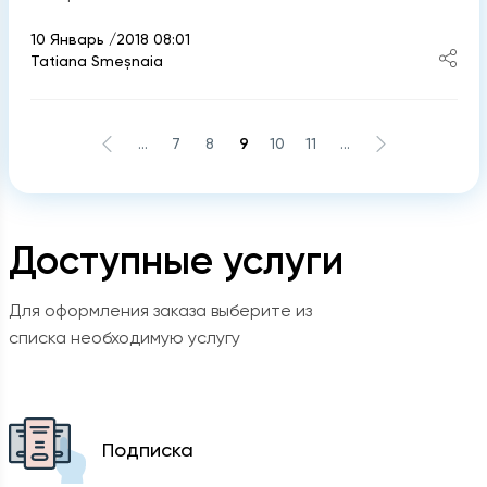
10 Январь /2018 08:01
Tatiana Smeșnaia
...
7
8
9
10
11
...
Доступные услуги
Для оформления заказа выберите из
списка необходимую услугу
Подписка