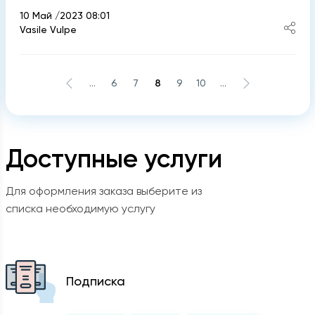
10 Май /2023 08:01
Vasile Vulpe
...
6
7
8
9
10
...
Доступные услуги
Для оформления заказа выберите из
списка необходимую услугу
Подписка