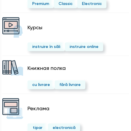
Premium
Classic
Electronic
Курсы
instruire în săli
instruire online
Kнижная полка
cu livrare
fără livrare
Реклама
tipar
electronică