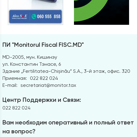
ПИ "Monitorul Fiscal FISC.MD"
MD-2005, мун. Кишинэу
ул. Константин Тэнасе, 6
Здание „Fertilitatea-Chișinău” S.A., 3-й этаж, офис. 320
Приемная:
022 822 024
E-mail:
secretariat@monitor.tax
Центр Поддержки и Связи:
022 822 024
Вам необходим оперативный и полный ответ
на вопрос?