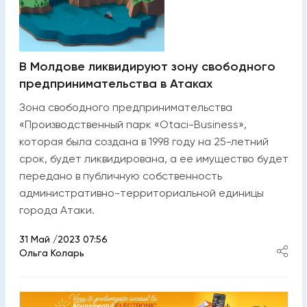
В Молдове ликвидируют зону свободного
предпринимательства в Атаках
Зона свободного предпринимательства
«Производственный парк «Otaci-Business»,
которая была создана в 1998 году на 25-летний
срок, будет ликвидирована, а ее имущество будет
передано в публичную собственность
административно-территориальной единицы
города Атаки.
31 Май /2023 07:56
Ольга Коларь